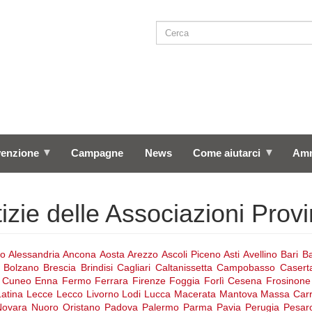
Cerca
SEARCH
venzione
Campagne
News
Come aiutarci
Amm
izie delle Associazioni Provi
to
Alessandria
Ancona
Aosta
Arezzo
Ascoli Piceno
Asti
Avellino
Bari
Ba
Bolzano
Brescia
Brindisi
Cagliari
Caltanissetta
Campobasso
Casert
Cuneo
Enna
Fermo
Ferrara
Firenze
Foggia
Forlì Cesena
Frosinone
Latina
Lecce
Lecco
Livorno
Lodi
Lucca
Macerata
Mantova
Massa Carr
Novara
Nuoro
Oristano
Padova
Palermo
Parma
Pavia
Perugia
Pesar