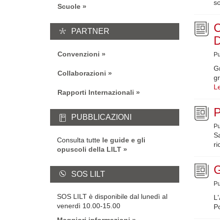
s
Scuole
PARTNER
Convenzioni
Pu
Gr
Collaborazioni
g
Le
Rapporti Internazionali
P
PUBBLICAZIONI
Pu
S
Consulta tutte
le guide e gli
ri
opuscoli della LILT
SOS LILT
Pu
SOS LILT è disponibile dal lunedì al
L'
venerdì 10.00-15.00
Po