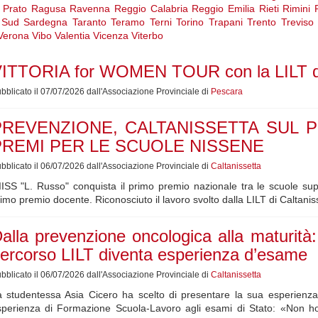
Prato
Ragusa
Ravenna
Reggio Calabria
Reggio Emilia
Rieti
Rimini
Sud Sardegna
Taranto
Teramo
Terni
Torino
Trapani
Trento
Treviso
Verona
Vibo Valentia
Vicenza
Viterbo
ITTORIA for WOMEN TOUR con la LILT di 
bblicato il 07/07/2026 dall'Associazione Provinciale di
Pescara
PREVENZIONE, CALTANISSETTA SUL P
PREMI PER LE SCUOLE NISSENE
bblicato il 06/07/2026 dall'Associazione Provinciale di
Caltanissetta
IISS "L. Russo" conquista il primo premio nazionale tra le scuole supe
imo premio docente. Riconosciuto il lavoro svolto dalla LILT di Caltani
alla prevenzione oncologica alla maturità: 
ercorso LILT diventa esperienza d’esame
bblicato il 06/07/2026 dall'Associazione Provinciale di
Caltanissetta
 studentessa Asia Cicero ha scelto di presentare la sua esperienza
sperienza di Formazione Scuola-Lavoro agli esami di Stato: «Non ho 