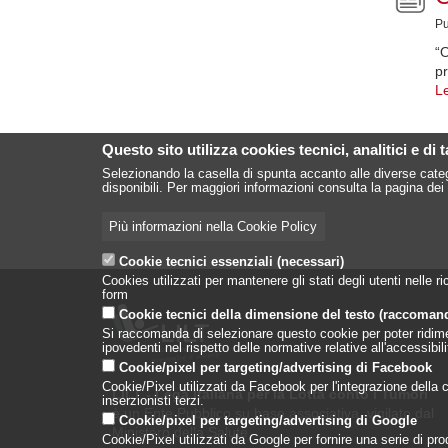
Pu
“O
pr
Le
Pagin
Questo sito utilizza cookies tecnici, analitici e di 
Selezionando la casella di spunta accanto alle diverse categ
disponibili. Per maggiori informazioni consulta la pagina dei 
Più informazioni nella Cookie Policy
Cookie tecnici essenziali (necessari)
Cookies utilizzati per mantenere gli stati degli utenti nelle
form
Cookie tecnici della dimensione del testo (raccoman
Si raccomanda di selezionare questo cookie per poter ridimensi
ipovedenti nel rispetto delle normative relative all'accessibi
Cookie/pixel per targeting/advertising di Facebook
Cookie/Pixel utilizzati da Facebook per l'integrazione della co
LILT - Lega Italiana per la Lotta conto i Tumori
inserzionisti terzi.
è un Ente Pubblico su base associativa, vigilato dal
Cookie/pixel per targeting/advertising di Google
Ministero della Salute
Cookie/Pixel utilizzati da Google per fornire una serie di prodo