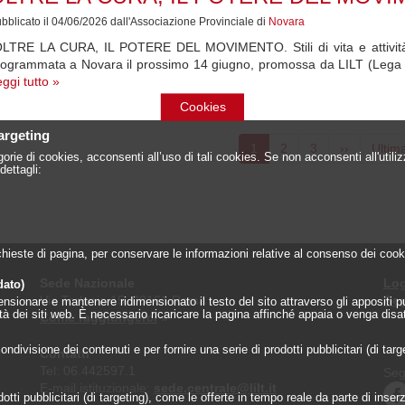
bblicato il 04/06/2026 dall'Associazione Provinciale di
Novara
LTRE LA CURA, IL POTERE DEL MOVIMENTO. Stili di vita e attività fis
ogrammata a Novara il prossimo 14 giugno, promossa da LILT (Lega I
ggi tutto »
Cookies
azione
targeting
Pagina
1
Page
2
Page
3
Pagina
››
Ultim
Ultim
orie di cookies, acconsenti all’uso di tali cookies. Se non acconsenti all'util
attuale
successiva
pagin
dettagli:
 richieste di pagina, per conservare le informazioni relative al consenso dei c
Sede Nazionale
Log
dato)
Via Torlonia 15, 00161 Roma
Reg
onare e mantenere ridimensionato il testo del sito attraverso gli appositi pulsa
lità dei siti web. È necessario ricaricare la pagina affinché appaia o venga disa
Come raggiungerci
»
ndivisione dei contenuti e per fornire una serie di prodotti pubblicitari (di tar
Contatti
Tel: 06.442597.1
Seg
E-mail istituzionale:
sede.centrale@lilt.it
tti pubblicitari (di targeting), come le offerte in tempo reale da parte di inserzi