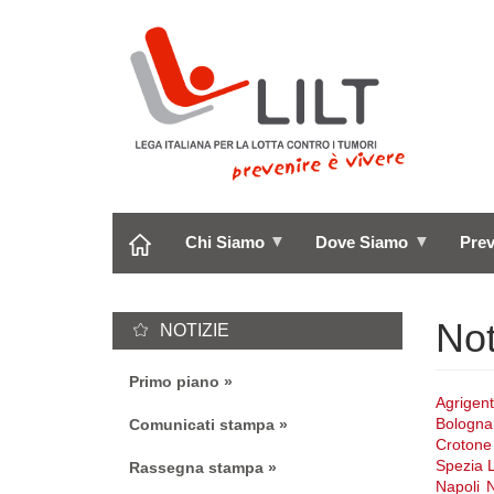
Salta
al
contenuto
principale
Chi Siamo
Dove Siamo
Pre
Not
NOTIZIE
Primo piano
Agrigen
Bologna
Comunicati stampa
Crotone
Spezia
Rassegna stampa
Napoli