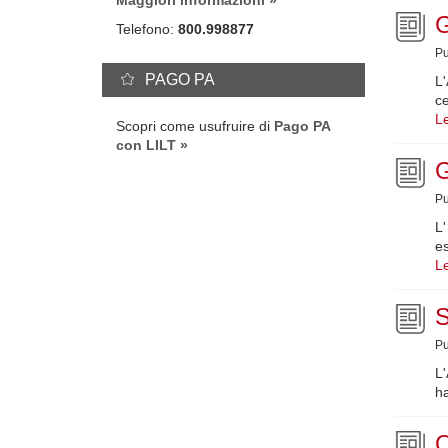
Maggiori informazioni
Telefono:
800.998877
Pu
PAGO PA
L'
ce
Le
Scopri come usufruire di
Pago PA
con LILT
Pu
L'
e
Le
Pu
L'
ha