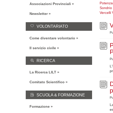
Potenza
Associazioni Provinciali
Sondrio
Vercelli
Newsletter
V
VOLONTARIATO
Pu
Come diventare volontario
Il servizio civile
Pu
RICERCA
L'
pr
La Ricerca LILT
Comitato Scientifico
D
p
SCUOLA & FORMAZIONE
Pu
La
Formazione
e