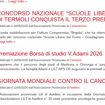
ono…
Leggi tutto »
CONCORSO NAZIONALE “SCUOLE LIBER
DI TERMOLI CONQUISTA IL TERZO PRE
bblicato il 28/06/2026 dall'Associazione Provinciale di
Campobasso
ande soddisfazione per l'Istituto Comprensivo "Brigida", che ha ottenu
rado del concorso nazionale "Scuole Libere dal Fumo – Guadagnare S
ggi tutto »
remiazione Borsa di studio V.Adami 2026
bblicato il 16/06/2026 dall'Associazione Provinciale di
Cremona
appiamo che il percorso degli studi di Medicina e Chirurgia e' lun
conoscimento. La famiglia Adami e LILT APS CR augurano ai premiati un
GIORNATA MONDIALE CONTRO IL CANC
bblicato il 12/06/2026 dall'Associazione Provinciale di
Avellino
Associazione provinciale Lilt di Avellino in occasione della Giorna
liambulatorio LILT di Avellino n° 30 visite preventive oncologiche gra