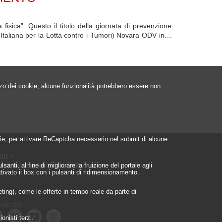
ica”. Questo il titolo della giornata di prevenzione
taliana per la Lotta contro i Tumori) Novara ODV in…
a
a »
izzo dei cookie, alcune funzionalità potrebbero essere non
a
ookie, per attivare ReCaptcha necessario nel submit di alcune
in
»
istrazione per Albo Fornitori
»
nti, al fine di migliorare la fruizione del portale agli
ttivato il box con i pulsanti di ridimensionamento.
geting), come le offerte in tempo reale da parte di
uici su:
onisti terzi.