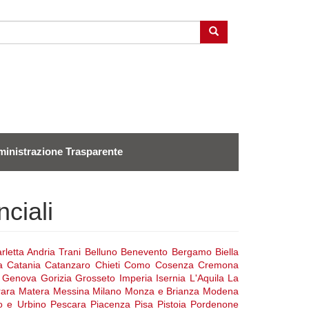
Cerca
inistrazione Trasparente
nciali
rletta Andria Trani
Belluno
Benevento
Bergamo
Biella
a
Catania
Catanzaro
Chieti
Como
Cosenza
Cremona
Genova
Gorizia
Grosseto
Imperia
Isernia
L'Aquila
La
ara
Matera
Messina
Milano Monza e Brianza
Modena
o e Urbino
Pescara
Piacenza
Pisa
Pistoia
Pordenone