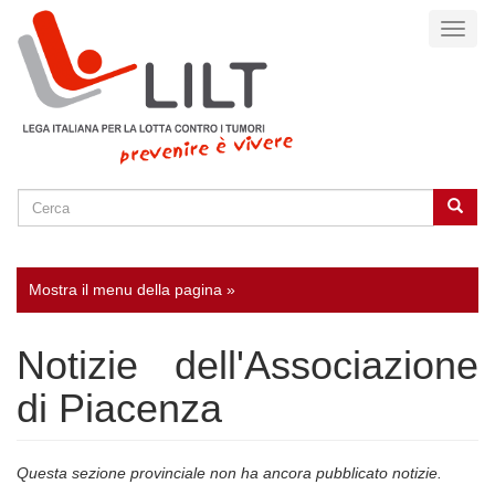
Salta
Toggl
al
naviga
contenuto
principale
Cerca
Cerca
SEARCH
Mostra il menu della pagina »
Notizie dell'Associazione
di Piacenza
Questa sezione provinciale non ha ancora pubblicato notizie.