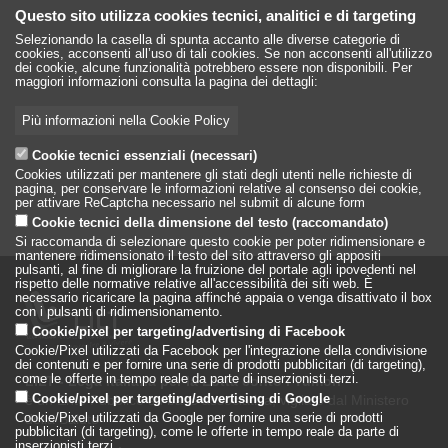
Questo sito utilizza cookies tecnici, analitici e di targeting
Selezionando la casella di spunta accanto alle diverse categorie di
cookies, acconsenti all’uso di tali cookies. Se non acconsenti all'utilizzo
dei cookie, alcune funzionalità potrebbero essere non disponibili. Per
maggiori informazioni consulta la pagina dei dettagli:
Più informazioni nella Cookie Policy
Cookie tecnici essenziali (necessari)
Cookies utilizzati per mantenere gli stati degli utenti nelle richieste di
pagina, per conservare le informazioni relative al consenso dei cookie,
per attivare ReCaptcha necessario nel submit di alcune form
Cookie tecnici della dimensione del testo (raccomandato)
Si raccomanda di selezionare questo cookie per poter ridimensionare e
mantenere ridimensionato il testo del sito attraverso gli appositi
pulsanti, al fine di migliorare la fruizione del portale agli ipovedenti nel
rispetto delle normative relative all'accessibilità dei siti web. È
necessario ricaricare la pagina affinché appaia o venga disattivato il box
con i pulsanti di ridimensionamento.
Cookie/pixel per targeting/advertising di Facebook
Cookie/Pixel utilizzati da Facebook per l'integrazione della condivisione
dei contenuti e per fornire una serie di prodotti pubblicitari (di targeting),
come le offerte in tempo reale da parte di inserzionisti terzi.
LILT - Lega Italiana per la Lotta conto i Tumori
è un Ente Pubblico su base associativa, vigilato dal Ministero
Cookie/pixel per targeting/advertising di Google
della Salute
Cookie/Pixel utilizzati da Google per fornire una serie di prodotti
pubblicitari (di targeting), come le offerte in tempo reale da parte di
inserzionisti terzi.