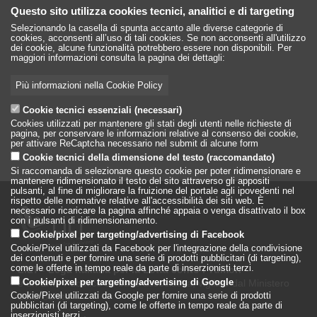
Questo sito utilizza cookies tecnici, analitici e di targeting
Selezionando la casella di spunta accanto alle diverse categorie di
cookies, acconsenti all’uso di tali cookies. Se non acconsenti all'utilizzo
dei cookie, alcune funzionalità potrebbero essere non disponibili. Per
maggiori informazioni consulta la pagina dei dettagli:
Più informazioni nella Cookie Policy
Cookie tecnici essenziali (necessari)
Cookies utilizzati per mantenere gli stati degli utenti nelle richieste di
pagina, per conservare le informazioni relative al consenso dei cookie,
per attivare ReCaptcha necessario nel submit di alcune form
Cookie tecnici della dimensione del testo (raccomandato)
Si raccomanda di selezionare questo cookie per poter ridimensionare e
mantenere ridimensionato il testo del sito attraverso gli appositi
pulsanti, al fine di migliorare la fruizione del portale agli ipovedenti nel
rispetto delle normative relative all'accessibilità dei siti web. È
necessario ricaricare la pagina affinché appaia o venga disattivato il box
con i pulsanti di ridimensionamento.
Cookie/pixel per targeting/advertising di Facebook
Cookie/Pixel utilizzati da Facebook per l'integrazione della condivisione
dei contenuti e per fornire una serie di prodotti pubblicitari (di targeting),
come le offerte in tempo reale da parte di inserzionisti terzi.
LILT - Lega Italiana per la Lotta conto i Tumori
è un Ente Pubblico su base associativa, vigilato dal Ministero
Cookie/pixel per targeting/advertising di Google
della Salute
Cookie/Pixel utilizzati da Google per fornire una serie di prodotti
pubblicitari (di targeting), come le offerte in tempo reale da parte di
inserzionisti terzi.