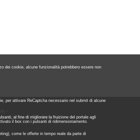
izzo dei cookie, alcune funzionalità potrebbero essere non
ookie, per attivare ReCaptcha necessario nel submit di alcune
in
»
istrazione per Albo Fornitori
»
nti, al fine di migliorare la fruizione del portale agli
ttivato il box con i pulsanti di ridimensionamento.
geting), come le offerte in tempo reale da parte di