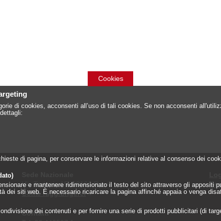
Cookies
targeting
orie di cookies, acconsenti all’uso di tali cookies. Se non acconsenti all'util
dettagli:
 richieste di pagina, per conservare le informazioni relative al consenso dei c
Sede Nazionale
Log
dato)
Via Torlonia 15, 00161 Roma
Reg
onare e mantenere ridimensionato il testo del sito attraverso gli appositi pulsa
lità dei siti web. È necessario ricaricare la pagina affinché appaia o venga disa
Come raggiungerci
»
ndivisione dei contenuti e per fornire una serie di prodotti pubblicitari (di tar
Contatti