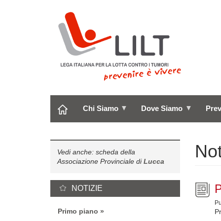
Salta
al
contenuto
principale
Chi Siamo
Dove Siamo
Pre
Not
Vedi anche: scheda della
Associazione Provinciale di
Lucca
P
NOTIZIE
Pu
Primo piano
Pr