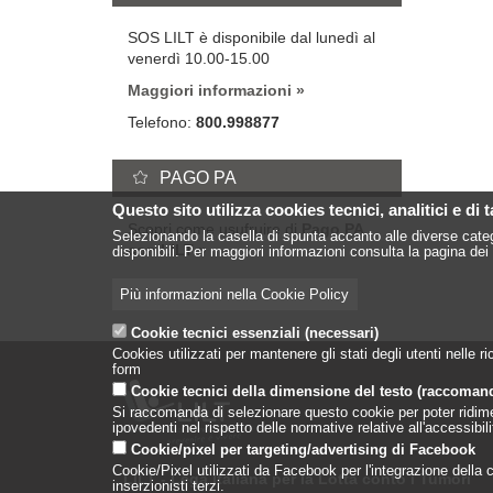
SOS LILT è disponibile dal lunedì al
venerdì 10.00-15.00
Maggiori informazioni
Telefono:
800.998877
PAGO PA
Questo sito utilizza cookies tecnici, analitici e di 
Scopri come usufruire di
Pago PA
Selezionando la casella di spunta accanto alle diverse categ
con LILT
disponibili. Per maggiori informazioni consulta la pagina dei 
Più informazioni nella Cookie Policy
Cookie tecnici essenziali (necessari)
Cookies utilizzati per mantenere gli stati degli utenti nelle
form
Cookie tecnici della dimensione del testo (raccoman
Si raccomanda di selezionare questo cookie per poter ridimensi
ipovedenti nel rispetto delle normative relative all'accessibi
Cookie/pixel per targeting/advertising di Facebook
Cookie/Pixel utilizzati da Facebook per l'integrazione della co
LILT - Lega Italiana per la Lotta conto i Tumori
inserzionisti terzi.