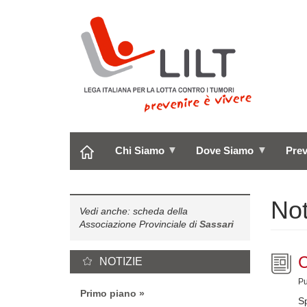
Salta
al
contenuto
principale
Chi Siamo
Dove Siamo
Pre
Not
Vedi anche: scheda della
Associazione Provinciale di
Sassari
C
NOTIZIE
Pu
Primo piano
Sp