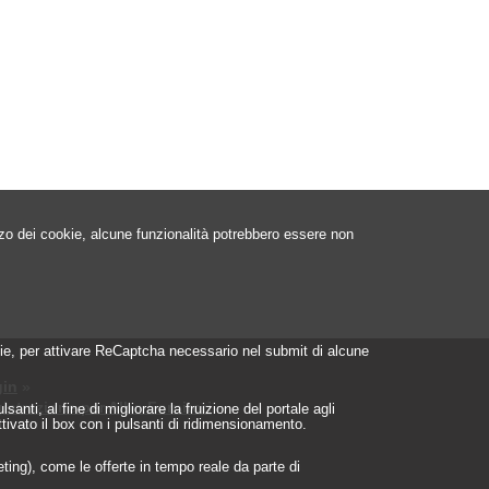
izzo dei cookie, alcune funzionalità potrebbero essere non
ookie, per attivare ReCaptcha necessario nel submit di alcune
in
»
istrazione per Albo Fornitori
»
nti, al fine di migliorare la fruizione del portale agli
ttivato il box con i pulsanti di ridimensionamento.
geting), come le offerte in tempo reale da parte di