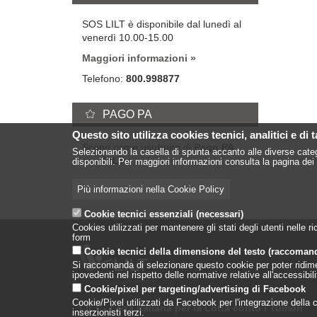
SOS LILT è disponibile dal lunedì al
venerdì 10.00-15.00
Maggiori informazioni
Telefono:
800.998877
PAGO PA
Questo sito utilizza cookies tecnici, analitici e di 
Scopri come usufruire di
Pago PA
Selezionando la casella di spunta accanto alle diverse categ
con LILT
disponibili. Per maggiori informazioni consulta la pagina dei 
Più informazioni nella Cookie Policy
Cookie tecnici essenziali (necessari)
Cookies utilizzati per mantenere gli stati degli utenti nelle
form
Cookie tecnici della dimensione del testo (raccoman
Si raccomanda di selezionare questo cookie per poter ridimensi
ipovedenti nel rispetto delle normative relative all'accessibi
Cookie/pixel per targeting/advertising di Facebook
Cookie/Pixel utilizzati da Facebook per l'integrazione della co
LILT - Lega Italiana per la Lotta conto i Tumori
inserzionisti terzi.