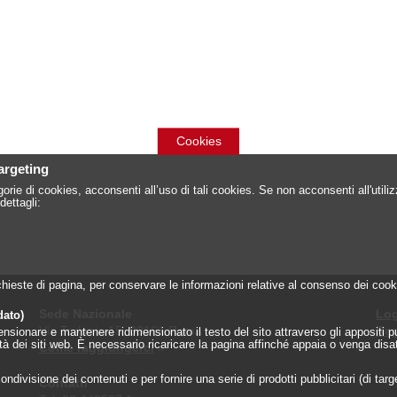
Cookies
targeting
orie di cookies, acconsenti all’uso di tali cookies. Se non acconsenti all'util
dettagli:
 richieste di pagina, per conservare le informazioni relative al consenso dei c
Sede Nazionale
Log
dato)
Via Torlonia 15, 00161 Roma
Reg
onare e mantenere ridimensionato il testo del sito attraverso gli appositi pulsa
lità dei siti web. È necessario ricaricare la pagina affinché appaia o venga disa
Come raggiungerci
»
ndivisione dei contenuti e per fornire una serie di prodotti pubblicitari (di tar
Contatti