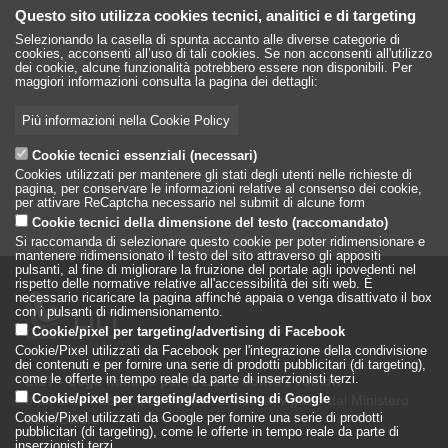
Questo sito utilizza cookies tecnici, analitici e di targeting
Selezionando la casella di spunta accanto alle diverse categorie di
cookies, acconsenti all’uso di tali cookies. Se non acconsenti all'utilizzo
dei cookie, alcune funzionalità potrebbero essere non disponibili. Per
maggiori informazioni consulta la pagina dei dettagli:
Più informazioni nella Cookie Policy
Cookie tecnici essenziali (necessari)
Cookies utilizzati per mantenere gli stati degli utenti nelle richieste di
pagina, per conservare le informazioni relative al consenso dei cookie,
per attivare ReCaptcha necessario nel submit di alcune form
Cookie tecnici della dimensione del testo (raccomandato)
Si raccomanda di selezionare questo cookie per poter ridimensionare e
mantenere ridimensionato il testo del sito attraverso gli appositi
pulsanti, al fine di migliorare la fruizione del portale agli ipovedenti nel
rispetto delle normative relative all'accessibilità dei siti web. È
necessario ricaricare la pagina affinché appaia o venga disattivato il box
con i pulsanti di ridimensionamento.
Cookie/pixel per targeting/advertising di Facebook
Cookie/Pixel utilizzati da Facebook per l'integrazione della condivisione
dei contenuti e per fornire una serie di prodotti pubblicitari (di targeting),
come le offerte in tempo reale da parte di inserzionisti terzi.
LILT - Lega Italiana per la Lotta conto i Tumori
è un Ente Pubblico su base associativa, vigilato dal Ministero
Cookie/pixel per targeting/advertising di Google
della Salute
Cookie/Pixel utilizzati da Google per fornire una serie di prodotti
pubblicitari (di targeting), come le offerte in tempo reale da parte di
inserzionisti terzi.