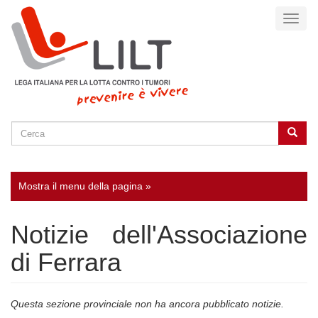
Salta
Toggl
al
naviga
contenuto
principale
Cerca
Cerca
SEARCH
Mostra il menu della pagina »
Notizie dell'Associazione
di Ferrara
Questa sezione provinciale non ha ancora pubblicato notizie.