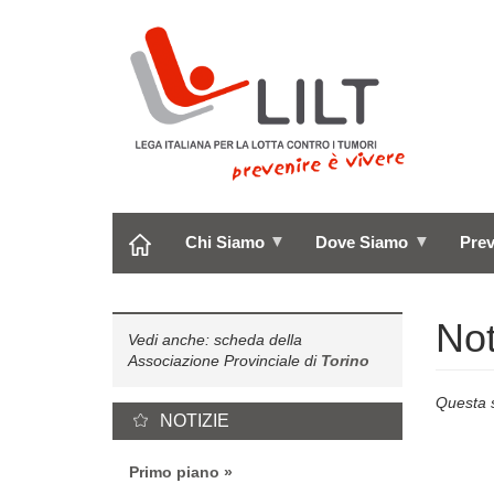
Salta
al
contenuto
principale
Chi Siamo
Dove Siamo
Pre
Not
Vedi anche: scheda della
Associazione Provinciale di
Torino
Questa s
NOTIZIE
Primo piano