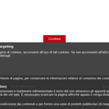
Cookies
targeting
orie di cookies, acconsenti all’uso di tali cookies. Se non acconsenti all'util
dettagli:
 richieste di pagina, per conservare le informazioni relative al consenso dei c
Sede Nazionale
Log
dato)
Via Torlonia 15, 00161 Roma
Reg
onare e mantenere ridimensionato il testo del sito attraverso gli appositi pulsa
lità dei siti web. È necessario ricaricare la pagina affinché appaia o venga disa
Come raggiungerci
»
ndivisione dei contenuti e per fornire una serie di prodotti pubblicitari (di tar
Contatti