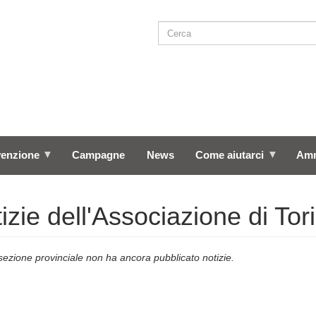
Cerca
SEARCH
venzione
Campagne
News
Come aiutarci
Amm
izie dell'Associazione di Tor
ezione provinciale non ha ancora pubblicato notizie.