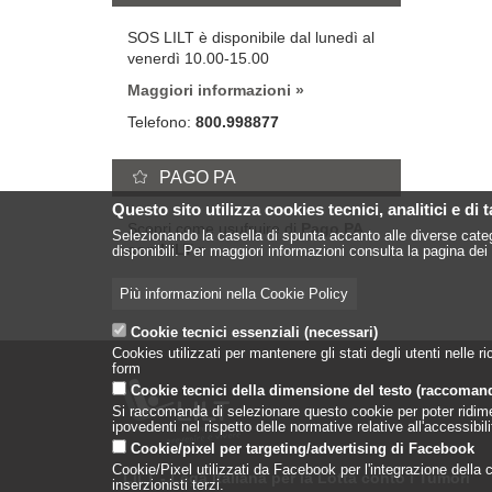
SOS LILT è disponibile dal lunedì al
venerdì 10.00-15.00
Maggiori informazioni
Telefono:
800.998877
PAGO PA
Questo sito utilizza cookies tecnici, analitici e di 
Scopri come usufruire di
Pago PA
Selezionando la casella di spunta accanto alle diverse categ
con LILT
disponibili. Per maggiori informazioni consulta la pagina dei 
Più informazioni nella Cookie Policy
Cookie tecnici essenziali (necessari)
Cookies utilizzati per mantenere gli stati degli utenti nelle
form
Cookie tecnici della dimensione del testo (raccoman
Si raccomanda di selezionare questo cookie per poter ridimensi
ipovedenti nel rispetto delle normative relative all'accessibi
Cookie/pixel per targeting/advertising di Facebook
Cookie/Pixel utilizzati da Facebook per l'integrazione della co
LILT - Lega Italiana per la Lotta conto i Tumori
inserzionisti terzi.