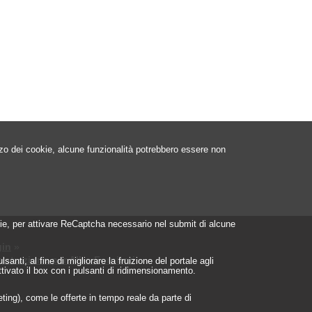
izzo dei cookie, alcune funzionalità potrebbero essere non
ookie, per attivare ReCaptcha necessario nel submit di alcune
in
»
istrazione per Albo Fornitori
»
nti, al fine di migliorare la fruizione del portale agli
ttivato il box con i pulsanti di ridimensionamento.
geting), come le offerte in tempo reale da parte di