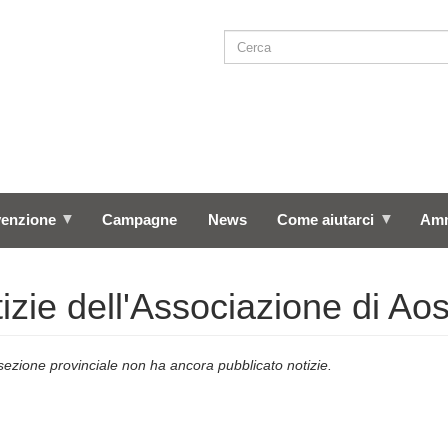
Cerca
SEARCH
venzione
Campagne
News
Come aiutarci
Amm
izie dell'Associazione di Ao
ezione provinciale non ha ancora pubblicato notizie.