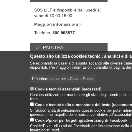
SOS LILT è disponibile dal lunedì al
venerdì 10.00-15.00
Maggiori informazioni
Telefono:
800.998877
PAGO PA
Questo sito utilizza cookies tecnici, analitici e di 
Scopri come usufruire di
Pago PA
Selezionando la casella di spunta accanto alle diverse categ
con LILT
disponibili. Per maggiori informazioni consulta la pagina dei 
Più informazioni nella Cookie Policy
Cookie tecnici essenziali (necessari)
Cookies utilizzati per mantenere gli stati degli utenti nelle
form
Cookie tecnici della dimensione del testo (raccoman
Si raccomanda di selezionare questo cookie per poter ridimensi
ipovedenti nel rispetto delle normative relative all'accessibi
Cookie/pixel per targeting/advertising di Facebook
Cookie/Pixel utilizzati da Facebook per l'integrazione della co
LILT - Lega Italiana per la Lotta conto i Tumori
inserzionisti terzi.