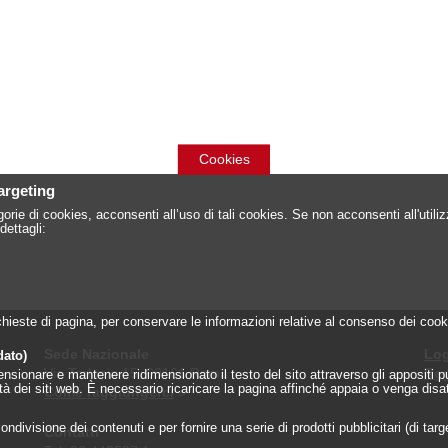
Cookies
targeting
orie di cookies, acconsenti all’uso di tali cookies. Se non acconsenti all'util
dettagli:
 richieste di pagina, per conservare le informazioni relative al consenso dei c
Sede Nazionale
Log
dato)
Via Torlonia 15, 00161 Roma
Reg
onare e mantenere ridimensionato il testo del sito attraverso gli appositi pulsa
lità dei siti web. È necessario ricaricare la pagina affinché appaia o venga disa
Come raggiungerci
»
ndivisione dei contenuti e per fornire una serie di prodotti pubblicitari (di tar
Contatti