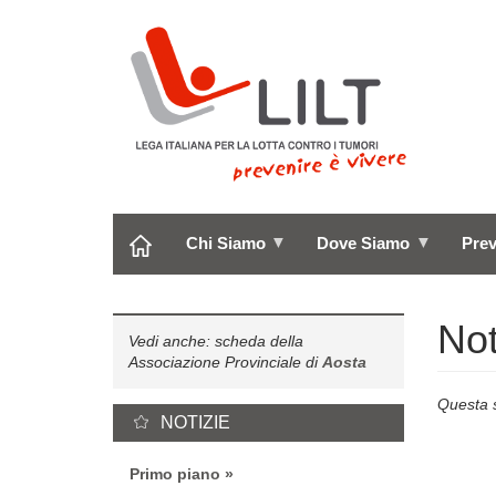
Salta
al
contenuto
principale
Chi Siamo
Dove Siamo
Pre
Not
Vedi anche: scheda della
Associazione Provinciale di
Aosta
Questa s
NOTIZIE
Primo piano