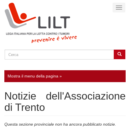
Salta
Toggl
al
naviga
contenuto
principale
Cerca
Cerca
SEARCH
Mostra il menu della pagina »
Notizie dell'Associazione
di Trento
Questa sezione provinciale non ha ancora pubblicato notizie.