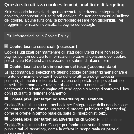
Questo sito utilizza cookies tecnici, analitici e di targeting
Selezionando la casella di spunta accanto alle diverse categorie di
cookies, acconsenti all’uso di tali cookies. Se non acconsenti all'utilizzo
dei cookie, alcune funzionalità potrebbero essere non disponibili. Per
maggiori informazioni consulta la pagina dei dettagli:
Più informazioni nella Cookie Policy
Cookie tecnici essenziali (necessari)
Cookies utilizzati per mantenere gli stati degli utenti nelle richieste di
pagina, per conservare le informazioni relative al consenso dei cookie,
per attivare ReCaptcha necessario nel submit di alcune form
Cookie tecnici della dimensione del testo (raccomandato)
Si raccomanda di selezionare questo cookie per poter ridimensionare e
mantenere ridimensionato il testo del sito attraverso gli appositi
pulsanti, al fine di migliorare la fruizione del portale agli ipovedenti nel
rispetto delle normative relative all'accessibilità dei siti web. È
necessario ricaricare la pagina affinché appaia o venga disattivato il box
con i pulsanti di ridimensionamento.
Cookie/pixel per targeting/advertising di Facebook
Cookie/Pixel utilizzati da Facebook per l'integrazione della condivisione
dei contenuti e per fornire una serie di prodotti pubblicitari (di targeting),
come le offerte in tempo reale da parte di inserzionisti terzi.
LILT - Lega Italiana per la Lotta conto i Tumori
è un Ente Pubblico su base associativa, vigilato dal Ministero
Cookie/pixel per targeting/advertising di Google
della Salute
Cookie/Pixel utilizzati da Google per fornire una serie di prodotti
pubblicitari (di targeting), come le offerte in tempo reale da parte di
inserzionisti terzi.