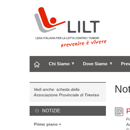
Salta
al
contenuto
principale
Chi Siamo
Dove Siamo
Pre
Not
Vedi anche: scheda della
Associazione Provinciale di
Treviso
NOTIZIE
Pu
Primo piano
Av
Ga