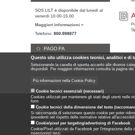
SOS LILT è disponibile dal lunedì al
venerdì 10.00-15.00
Pu
Maggiori informazioni
Sp
Telefono:
800.998877
Pagin
PAGO PA
Questo sito utilizza cookies tecnici, analitici e di 
Scopri come usufruire di
Pago PA
Selezionando la casella di spunta accanto alle diverse categ
con LILT
disponibili. Per maggiori informazioni consulta la pagina dei 
Più informazioni nella Cookie Policy
Cookie tecnici essenziali (necessari)
Cookies utilizzati per mantenere gli stati degli utenti nelle
form
Cookie tecnici della dimensione del testo (raccoman
Si raccomanda di selezionare questo cookie per poter ridimensi
ipovedenti nel rispetto delle normative relative all'accessibi
Cookie/pixel per targeting/advertising di Facebook
Cookie/Pixel utilizzati da Facebook per l'integrazione della co
LILT - Lega Italiana per la Lotta conto i Tumori
inserzionisti terzi.