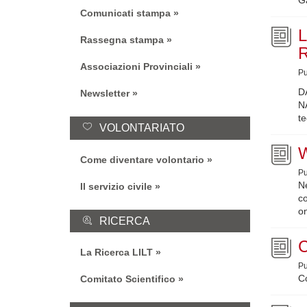
Comunicati stampa
Rassegna stampa
Associazioni Provinciali
Pu
D
Newsletter
N
te
VOLONTARIATO
Come diventare volontario
Pu
N
Il servizio civile
c
on
RICERCA
La Ricerca LILT
Pu
Co
Comitato Scientifico