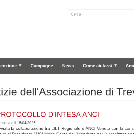
Cerca
SEARCH
venzione
Campagne
News
Come aiutarci
Amm
izie dell'Associazione di Tre
PROTOCOLLO D'INTESA ANCI
bblicato il 15/04/2026
viata la collaborazione tra LILT Regionale e ANCI Veneto con la con
va al Presidente ANCI Mario Conte del "Manifesto per l'umanizzazione 