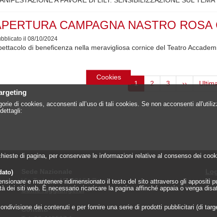
APERTURA CAMPAGNA NASTRO ROSA
bblicato il 08/10/2024
ettacolo di beneficenza nella meravigliosa cornice del Teatro Accademi
azione
Cookies
Pagina
1
Page
2
Page
3
Pagina
››
Ultim
Ultim
attuale
successiva
pagin
targeting
orie di cookies, acconsenti all’uso di tali cookies. Se non acconsenti all'util
dettagli:
 richieste di pagina, per conservare le informazioni relative al consenso dei c
Sede Nazionale
Log
dato)
Via Torlonia 15, 00161 Roma
Reg
onare e mantenere ridimensionato il testo del sito attraverso gli appositi pulsa
lità dei siti web. È necessario ricaricare la pagina affinché appaia o venga disa
Come raggiungerci
»
ndivisione dei contenuti e per fornire una serie di prodotti pubblicitari (di tar
Contatti