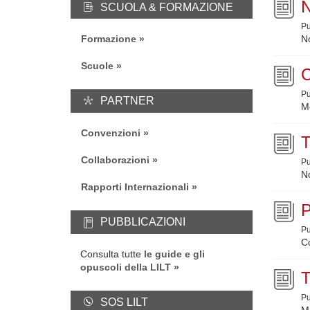
SCUOLA & FORMAZIONE
Pu
No
Formazione
Scuole
Pu
PARTNER
Me
Convenzioni
T
Collaborazioni
Pu
No
Rapporti Internazionali
PUBBLICAZIONI
Pu
Co
Consulta tutte
le guide e gli
opuscoli della LILT
Pu
SOS LILT
M