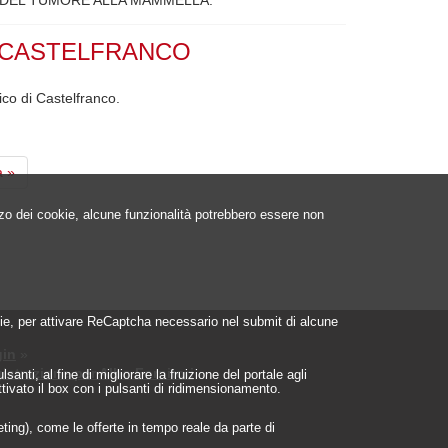
 CASTELFRANCO
co di Castelfranco.
a
a »
a
izzo dei cookie, alcune funzionalità potrebbero essere non
ookie, per attivare ReCaptcha necessario nel submit di alcune
in
»
istrazione per Albo Fornitori
»
nti, al fine di migliorare la fruizione del portale agli
ttivato il box con i pulsanti di ridimensionamento.
geting), come le offerte in tempo reale da parte di