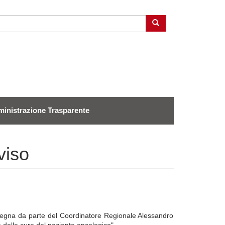
Cerca
inistrazione Trasparente
viso
segna da parte del Coordinatore Regionale Alessandro
delle cure del paziente oncologico".