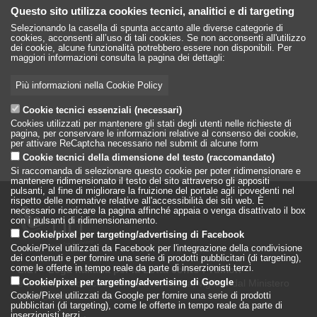
Questo sito utilizza cookies tecnici, analitici e di targeting
Selezionando la casella di spunta accanto alle diverse categorie di
cookies, acconsenti all’uso di tali cookies. Se non acconsenti all'utilizzo
dei cookie, alcune funzionalità potrebbero essere non disponibili. Per
maggiori informazioni consulta la pagina dei dettagli:
Più informazioni nella Cookie Policy
Cookie tecnici essenziali (necessari)
Cookies utilizzati per mantenere gli stati degli utenti nelle richieste di
pagina, per conservare le informazioni relative al consenso dei cookie,
per attivare ReCaptcha necessario nel submit di alcune form
Cookie tecnici della dimensione del testo (raccomandato)
Si raccomanda di selezionare questo cookie per poter ridimensionare e
mantenere ridimensionato il testo del sito attraverso gli appositi
pulsanti, al fine di migliorare la fruizione del portale agli ipovedenti nel
rispetto delle normative relative all'accessibilità dei siti web. È
necessario ricaricare la pagina affinché appaia o venga disattivato il box
con i pulsanti di ridimensionamento.
Cookie/pixel per targeting/advertising di Facebook
Cookie/Pixel utilizzati da Facebook per l'integrazione della condivisione
dei contenuti e per fornire una serie di prodotti pubblicitari (di targeting),
come le offerte in tempo reale da parte di inserzionisti terzi.
LILT - Lega Italiana per la Lotta conto i Tumori
è un Ente Pubblico su base associativa, vigilato dal Ministero
Cookie/pixel per targeting/advertising di Google
della Salute
Cookie/Pixel utilizzati da Google per fornire una serie di prodotti
pubblicitari (di targeting), come le offerte in tempo reale da parte di
inserzionisti terzi.