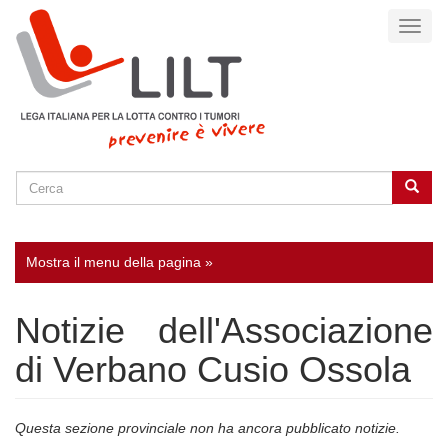
Salta
Toggl
al
naviga
contenuto
principale
Cerca
Cerca
SEARCH
Mostra il menu della pagina »
Notizie dell'Associazione
di Verbano Cusio Ossola
Questa sezione provinciale non ha ancora pubblicato notizie.