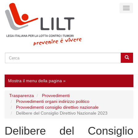
Salta
Toggl
al
naviga
contenuto
principale
Cerca
Cerca
SEARCH
Mostra il menu della pagina »
Trasparenza
Provvedimenti
Provvedimenti organi indirizzo politico
Provvedimenti consiglio direttivo nazionale
Delibere del Consiglio Direttivo Nazionale 2023
Delibere del Consiglio