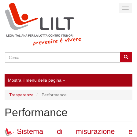
Salta
Toggl
al
naviga
contenuto
principale
Cerca
Cerca
SEARCH
Mostra il menu della pagina »
Trasparenza
Performance
Performance
Sistema di misurazione e