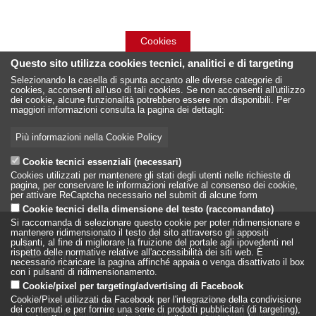
Cookies
Questo sito utilizza cookies tecnici, analitici e di targeting
Selezionando la casella di spunta accanto alle diverse categorie di
cookies, acconsenti all’uso di tali cookies. Se non acconsenti all'utilizzo
dei cookie, alcune funzionalità potrebbero essere non disponibili. Per
maggiori informazioni consulta la pagina dei dettagli:
Più informazioni nella Cookie Policy
Cookie tecnici essenziali (necessari)
Cookies utilizzati per mantenere gli stati degli utenti nelle richieste di
pagina, per conservare le informazioni relative al consenso dei cookie,
per attivare ReCaptcha necessario nel submit di alcune form
Cookie tecnici della dimensione del testo (raccomandato)
Si raccomanda di selezionare questo cookie per poter ridimensionare e
mantenere ridimensionato il testo del sito attraverso gli appositi
pulsanti, al fine di migliorare la fruizione del portale agli ipovedenti nel
rispetto delle normative relative all'accessibilità dei siti web. È
necessario ricaricare la pagina affinché appaia o venga disattivato il box
con i pulsanti di ridimensionamento.
Cookie/pixel per targeting/advertising di Facebook
LILT - Lega Italiana per la Lotta conto i Tumori
Cookie/Pixel utilizzati da Facebook per l'integrazione della condivisione
dei contenuti e per fornire una serie di prodotti pubblicitari (di targeting),
è un Ente Pubblico su base associativa, vigilato dal Ministero