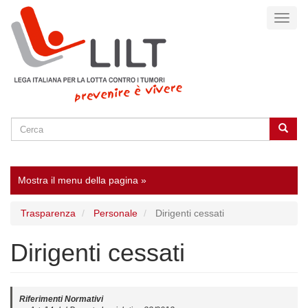
Salta
Toggl
al
naviga
contenuto
principale
Cerca
Cerca
SEARCH
Mostra il menu della pagina »
Trasparenza
Personale
Dirigenti cessati
Dirigenti cessati
Riferimenti Normativi