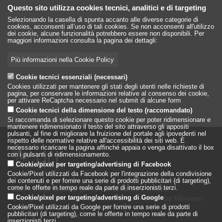
Questo sito utilizza cookies tecnici, analitici e di targeting
Selezionando la casella di spunta accanto alle diverse categorie di
cookies, acconsenti all’uso di tali cookies. Se non acconsenti all'utilizzo
dei cookie, alcune funzionalità potrebbero essere non disponibili. Per
maggiori informazioni consulta la pagina dei dettagli:
Più informazioni nella Cookie Policy
Cookie tecnici essenziali (necessari)
Cookies utilizzati per mantenere gli stati degli utenti nelle richieste di
pagina, per conservare le informazioni relative al consenso dei cookie,
per attivare ReCaptcha necessario nel submit di alcune form
Cookie tecnici della dimensione del testo (raccomandato)
Si raccomanda di selezionare questo cookie per poter ridimensionare e
mantenere ridimensionato il testo del sito attraverso gli appositi
pulsanti, al fine di migliorare la fruizione del portale agli ipovedenti nel
rispetto delle normative relative all'accessibilità dei siti web. È
necessario ricaricare la pagina affinché appaia o venga disattivato il box
con i pulsanti di ridimensionamento.
Cookie/pixel per targeting/advertising di Facebook
Cookie/Pixel utilizzati da Facebook per l'integrazione della condivisione
dei contenuti e per fornire una serie di prodotti pubblicitari (di targeting),
come le offerte in tempo reale da parte di inserzionisti terzi.
LILT - Lega Italiana per la Lotta conto i Tumori
è un Ente Pubblico su base associativa, vigilato dal Ministero
Cookie/pixel per targeting/advertising di Google
della Salute
Cookie/Pixel utilizzati da Google per fornire una serie di prodotti
pubblicitari (di targeting), come le offerte in tempo reale da parte di
inserzionisti terzi.