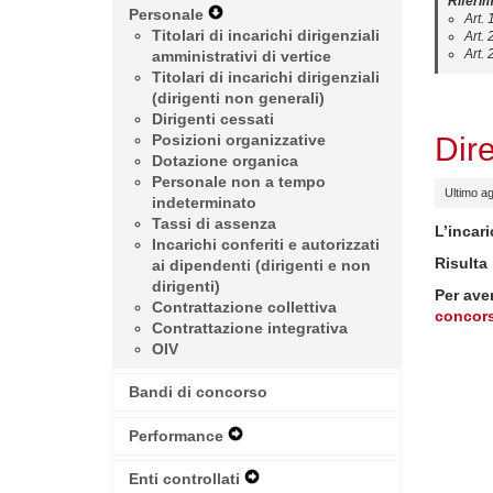
Riferim
Navigation
Personale
Expand
Art.
Menu
Titolari di incarichi dirigenziali
Secondary
Art.
Art.
amministrativi di vertice
Navigation
Titolari di incarichi dirigenziali
Menu
(dirigenti non generali)
Dirigenti cessati
Dir
Posizioni organizzative
Dotazione organica
Personale non a tempo
Ultimo a
indeterminato
Tassi di assenza
L’incari
Incarichi conferiti e autorizzati
Risulta
ai dipendenti (dirigenti e non
dirigenti)
Per ave
Contrattazione collettiva
concor
Contrattazione integrativa
OIV
Bandi di concorso
Performance
Expand
Secondary
Navigation
Enti controllati
Expand