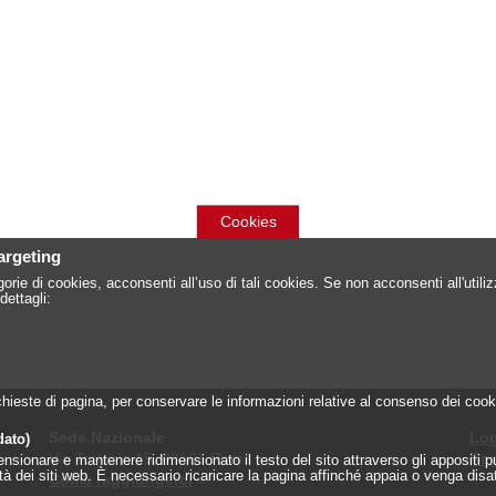
Cookies
targeting
orie di cookies, acconsenti all’uso di tali cookies. Se non acconsenti all'util
dettagli:
 richieste di pagina, per conservare le informazioni relative al consenso dei c
Sede Nazionale
Log
dato)
Via Torlonia 15, 00161 Roma
Reg
onare e mantenere ridimensionato il testo del sito attraverso gli appositi pulsa
lità dei siti web. È necessario ricaricare la pagina affinché appaia o venga disa
Come raggiungerci
»