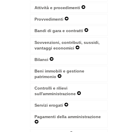
Menu
Secondary
Navigation
Attività e procedimenti
Expand
Menu
Secondary
Navigation
Provvedimenti
Expand
Menu
Secondary
Navigation
Bandi di gara e contratti
Expand
Menu
Secondary
Navigation
Sovvenzioni, contributi, sussidi,
Menu
vantaggi economici
Expand
Secondary
Navigation
Bilanci
Expand
Menu
Secondary
Navigation
Beni immobili e gestione
Menu
patrimonio
Expand
Secondary
Navigation
Controlli e rilievi
Menu
sull'amministrazione
Expand
Secondary
Navigation
Servizi erogati
Expand
Menu
Secondary
Navigation
Pagamenti della amministrazione
Menu
Expand
Secondary