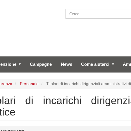
Cerca
SEARCH
venzione
Campagne
News
Come aiutarci
Amm
arenza
Personale
Titolari di incarichi dirigenziali amministrativi d
olari di incarichi dirigenz
tice