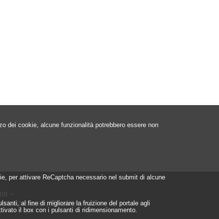
izzo dei cookie, alcune funzionalità potrebbero essere non
ookie, per attivare ReCaptcha necessario nel submit di alcune
in
»
istrazione per Albo Fornitori
»
nti, al fine di migliorare la fruizione del portale agli
ttivato il box con i pulsanti di ridimensionamento.