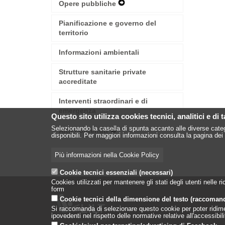
Navigation
Opere pubbliche
Expand
Menu
Secondary
Navigation
Pianificazione e governo del
Menu
territorio
Informazioni ambientali
Strutture sanitarie private
accreditate
Interventi straordinari e di
emergenza
Questo sito utilizza cookies tecnici, analitici e di 
Selezionando la casella di spunta accanto alle diverse categ
Altri contenuti
Expand
disponibili. Per maggiori informazioni consulta la pagina dei 
Secondary
Navigation
Più informazioni nella Cookie Policy
Menu
Cookie tecnici essenziali (necessari)
Cookies utilizzati per mantenere gli stati degli utenti nelle
form
Cookie tecnici della dimensione del testo (raccoman
Si raccomanda di selezionare questo cookie per poter ridimensi
ipovedenti nel rispetto delle normative relative all'accessibi