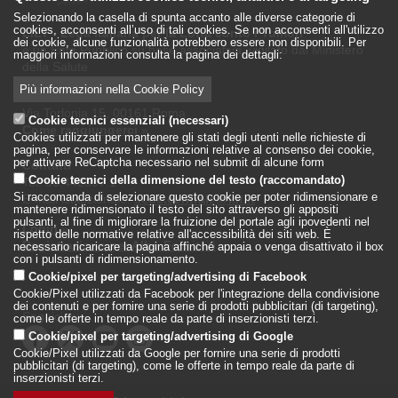
Selezionando la casella di spunta accanto alle diverse categorie di
cookies, acconsenti all’uso di tali cookies. Se non acconsenti all'utilizzo
LILT - Lega Italiana per la Lotta conto i Tumori
dei cookie, alcune funzionalità potrebbero essere non disponibili. Per
è un Ente Pubblico su base associativa, vigilato dal Ministero
maggiori informazioni consulta la pagina dei dettagli:
della Salute
Più informazioni nella Cookie Policy
Sede Nazionale
Via Torlonia 15, 00161 Roma
Cookie tecnici essenziali (necessari)
Come raggiungerci
»
Cookies utilizzati per mantenere gli stati degli utenti nelle richieste di
pagina, per conservare le informazioni relative al consenso dei cookie,
per attivare ReCaptcha necessario nel submit di alcune form
Contatti
Cookie tecnici della dimensione del testo (raccomandato)
Tel: 06.442597.1
Si raccomanda di selezionare questo cookie per poter ridimensionare e
E-mail istituzionale:
sede.centrale@lilt.it
mantenere ridimensionato il testo del sito attraverso gli appositi
pulsanti, al fine di migliorare la fruizione del portale agli ipovedenti nel
Login
»
rispetto delle normative relative all'accessibilità dei siti web. È
Registrazione per Albo Fornitori
»
necessario ricaricare la pagina affinché appaia o venga disattivato il box
con i pulsanti di ridimensionamento.
Cookie/pixel per targeting/advertising di Facebook
Cookie/Pixel utilizzati da Facebook per l'integrazione della condivisione
dei contenuti e per fornire una serie di prodotti pubblicitari (di targeting),
Seguici su:
come le offerte in tempo reale da parte di inserzionisti terzi.
Cookie/pixel per targeting/advertising di Google
Cookie/Pixel utilizzati da Google per fornire una serie di prodotti
pubblicitari (di targeting), come le offerte in tempo reale da parte di
inserzionisti terzi.