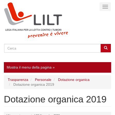
Salta
Toggl
al
naviga
contenuto
principale
Cerca
Cerca
SEARCH
Mostra il menu della pagina »
Trasparenza
Personale
Dotazione organica
Dotazione organica 2019
Dotazione organica 2019