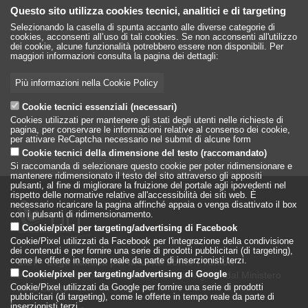
Questo sito utilizza cookies tecnici, analitici e di targeting
Selezionando la casella di spunta accanto alle diverse categorie di
cookies, acconsenti all’uso di tali cookies. Se non acconsenti all'utilizzo
dei cookie, alcune funzionalità potrebbero essere non disponibili. Per
maggiori informazioni consulta la pagina dei dettagli:
Più informazioni nella Cookie Policy
Cookie tecnici essenziali (necessari)
Cookies utilizzati per mantenere gli stati degli utenti nelle richieste di
pagina, per conservare le informazioni relative al consenso dei cookie,
per attivare ReCaptcha necessario nel submit di alcune form
Cookie tecnici della dimensione del testo (raccomandato)
Si raccomanda di selezionare questo cookie per poter ridimensionare e
mantenere ridimensionato il testo del sito attraverso gli appositi
pulsanti, al fine di migliorare la fruizione del portale agli ipovedenti nel
rispetto delle normative relative all'accessibilità dei siti web. È
necessario ricaricare la pagina affinché appaia o venga disattivato il box
con i pulsanti di ridimensionamento.
Cookie/pixel per targeting/advertising di Facebook
Cookie/Pixel utilizzati da Facebook per l'integrazione della condivisione
dei contenuti e per fornire una serie di prodotti pubblicitari (di targeting),
come le offerte in tempo reale da parte di inserzionisti terzi.
LILT - Lega Italiana per la Lotta conto i Tumori
è un Ente Pubblico su base associativa, vigilato dal Ministero
Cookie/pixel per targeting/advertising di Google
della Salute
Cookie/Pixel utilizzati da Google per fornire una serie di prodotti
pubblicitari (di targeting), come le offerte in tempo reale da parte di
inserzionisti terzi.