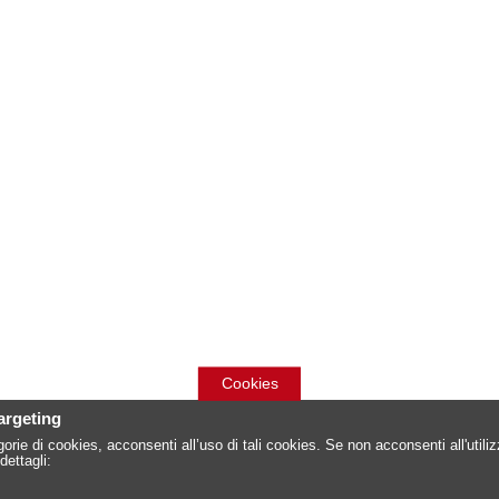
Cookies
targeting
orie di cookies, acconsenti all’uso di tali cookies. Se non acconsenti all'util
dettagli: