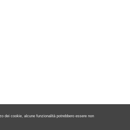
izzo dei cookie, alcune funzionalità potrebbero essere non