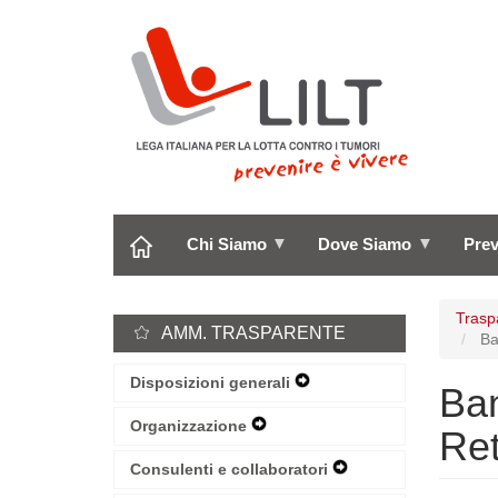
Salta
al
contenuto
principale
Chi Siamo
Dove Siamo
Pre
Trasp
AMM. TRASPARENTE
Ban
Disposizioni generali
Expand
Ban
Secondary
Navigation
Organizzazione
Expand
Re
Menu
Secondary
Navigation
Consulenti e collaboratori
Expand
Menu
Secondary