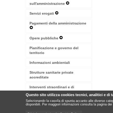
Menu
sull'amministrazione
Expand
Secondary
Navigation
Servizi erogati
Expand
Menu
Secondary
Navigation
Pagamenti della amministrazione
Menu
Expand
Secondary
Navigation
Opere pubbliche
Expand
Menu
Secondary
Navigation
Pianificazione e governo del
Menu
territorio
Informazioni ambientali
Strutture sanitarie private
accreditate
Interventi straordinari e di
emergenza
Questo sito utilizza cookies tecnici, analitici e di 
Selezionando la casella di spunta accanto alle diverse categ
Altri contenuti
Expand
disponibili. Per maggiori informazioni consulta la pagina dei 
Secondary
Navigation