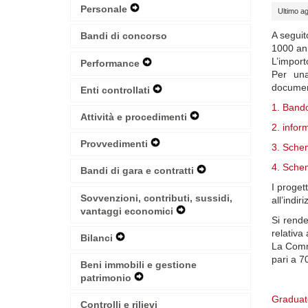
Navigation
Personale
Expand
Ultimo ag
Menu
Secondary
Navigation
A seguit
Bandi di concorso
Menu
1000 ann
L’import
Performance
Expand
Per una
Secondary
documen
Navigation
Enti controllati
Expand
Menu
Secondary
1. Bando
Navigation
Attività e procedimenti
Expand
2. infor
Menu
Secondary
Navigation
Provvedimenti
Expand
3. Schem
Menu
Secondary
4. Schem
Navigation
Bandi di gara e contratti
Expand
Menu
Secondary
I proget
Navigation
Sovvenzioni, contributi, sussidi,
all’indi
Menu
vantaggi economici
Expand
Si rend
Secondary
relativa
Navigation
Bilanci
Expand
La Commi
Menu
Secondary
pari a 7
Navigation
Beni immobili e gestione
Menu
patrimonio
Expand
Secondary
Graduat
Navigation
Controlli e rilievi