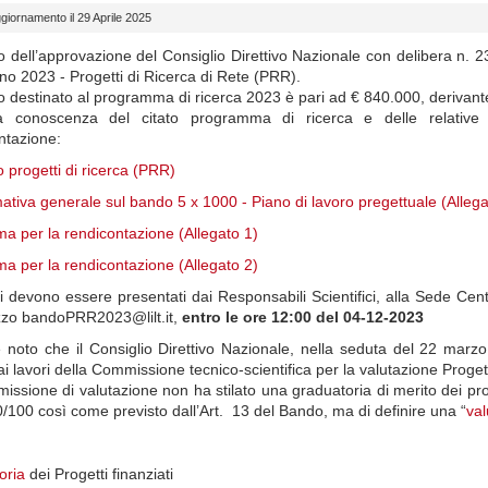
giornamento il 29 Aprile 2025
o dell’approvazione del Consiglio Direttivo Nazionale con delibera n. 
o 2023 - Progetti di Ricerca di Rete (PRR).
o destinato al programma di ricerca 2023 è pari ad € 840.000, derivante
 conoscenza del citato programma di ricerca e delle relative m
tazione:
 progetti di ricerca (PRR)
mativa generale sul bando 5 x 1000 - Piano di lavoro pregettuale (Allega
a per la rendicontazione (Allegato 1)
a per la rendicontazione (Allegato 2)
ti devono essere presentati dai Responsabili Scientifici, alla Sede Cent
rizzo bandoPRR2023@lilt.it,
entro le ore 12:00 del 04-12-2023
e noto che il Consiglio Direttivo Nazionale, nella seduta del 22 ma
 ai lavori della Commissione tecnico-scientifica per la valutazione Proge
ssione di valutazione non ha stilato una graduatoria di merito dei p
0/100 così come previsto dall’Art. 13 del Bando, ma di definire una “
val
oria
dei Progetti finanziati