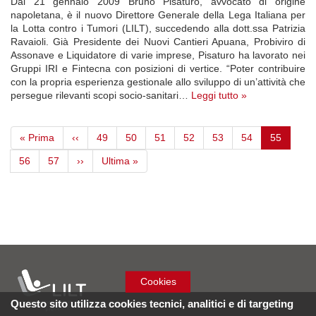
Dal 21 gennaio 2009 Bruno Pisaturo, avvocato di origine
napoletana, è il nuovo Direttore Generale della Lega Italiana per
la Lotta contro i Tumori (LILT), succedendo alla dott.ssa Patrizia
Ravaioli. Già Presidente dei Nuovi Cantieri Apuana, Probiviro di
Assonave e Liquidatore di varie imprese, Pisaturo ha lavorato nei
Gruppi IRI e Fintecna con posizioni di vertice. “Poter contribuire
con la propria esperienza gestionale allo sviluppo di un’attività che
persegue rilevanti scopi socio-sanitari…
Leggi tutto »
Paginazione
Prima
« Prima
Pagina
‹‹
Page
49
Page
50
Page
51
Page
52
Page
53
Page
54
Pagina
55
pagina
precedente
attuale
Page
56
Page
57
Pagina
››
Ultima
Ultima »
successiva
pagina
Cookies
Questo sito utilizza cookies tecnici, analitici e di targeting