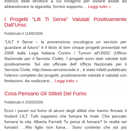
indirizzi delle strutture a cui rivolgersi per essere aiutati ad
abbandonare la sigaretta; fornire supporto…
Leggi tutto »
I Progetti “Lilt Ti Serve” Valutati Positivamente
Dall’Unsc
Pubblicato il 11/06/2009
“LILT ti Serve – la prevenzione oncologica un servizio per
guardare al futuro” è il titolo di ben cinque progetti presentati nel
2008 dalla Lega Italiana Contro i Tumori all’UNSC (Ufficio
Nazionale per il Servizio Civile). I progetti sono stati valutati tutti
positivamente. Sul sito ufficiale dell’ Ufficio Nazionale per il
Servizio Civile, http://www.serviziocivile.it , è stato infatti pubblicato
l’elenco completo dei progetti, positivamente valutati e valutati con
limitazioni, da realizzarsi…
Leggi tutto »
Cosa Pensano Gli Stilisti Del Fumo
Pubblicato il 25/05/2009
Ecco i pareri sul fumo di alcuni degli stilisti che hanno firmato il
foulard LILT: Tutti sappiano che fumare fa male. Che peccato
fumarsi la vita. Alberta Ferretti Tu pensi di fumare? In realtà sei
fumato! …Mio figlio non fuma… Sono contento che sia più