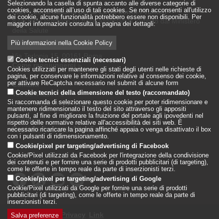
Selezionando la casella di spunta accanto alle diverse categorie di
cookies, acconsenti all’uso di tali cookies. Se non acconsenti all'utilizzo
LILT - Lega Italiana per la Lotta conto i Tumori
dei cookie, alcune funzionalità potrebbero essere non disponibili. Per
è un Ente Pubblico su base associativa, vigilato dal Ministero
maggiori informazioni consulta la pagina dei dettagli:
della Salute
Più informazioni nella Cookie Policy
Sede Nazionale
Via Torlonia 15, 00161 Roma
Cookie tecnici essenziali (necessari)
Come raggiungerci
»
Cookies utilizzati per mantenere gli stati degli utenti nelle richieste di
pagina, per conservare le informazioni relative al consenso dei cookie,
per attivare ReCaptcha necessario nel submit di alcune form
Contatti
Cookie tecnici della dimensione del testo (raccomandato)
Tel: 06.442597.1
Si raccomanda di selezionare questo cookie per poter ridimensionare e
E-mail istituzionale:
sede.centrale@lilt.it
mantenere ridimensionato il testo del sito attraverso gli appositi
pulsanti, al fine di migliorare la fruizione del portale agli ipovedenti nel
Login
»
rispetto delle normative relative all'accessibilità dei siti web. È
Registrazione per Albo Fornitori
»
necessario ricaricare la pagina affinché appaia o venga disattivato il box
con i pulsanti di ridimensionamento.
Cookie/pixel per targeting/advertising di Facebook
Cookie/Pixel utilizzati da Facebook per l'integrazione della condivisione
dei contenuti e per fornire una serie di prodotti pubblicitari (di targeting),
Seguici su:
come le offerte in tempo reale da parte di inserzionisti terzi.
Cookie/pixel per targeting/advertising di Google
Cookie/Pixel utilizzati da Google per fornire una serie di prodotti
pubblicitari (di targeting), come le offerte in tempo reale da parte di
inserzionisti terzi.
Note Legali
Privacy
Link
Salva preferenze