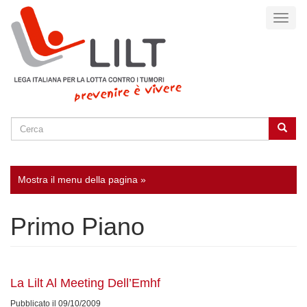
Salta
Toggl
al
naviga
contenuto
principale
Cerca
Cerca
SEARCH
Mostra il menu della pagina »
Primo Piano
La Lilt Al Meeting Dell’Emhf
Pubblicato il 09/10/2009