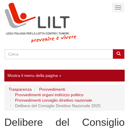
Salta
Toggl
al
naviga
contenuto
principale
Cerca
Cerca
SEARCH
Mostra il menu della pagina »
Trasparenza
Provvedimenti
Provvedimenti organi indirizzo politico
Provvedimenti consiglio direttivo nazionale
Delibere del Consiglio Direttivo Nazionale 2025
Delibere del Consiglio