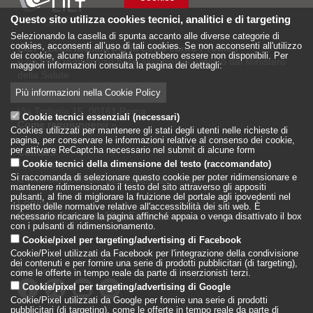
Questo sito utilizza cookies tecnici, analitici e di targeting
Selezionando la casella di spunta accanto alle diverse categorie di
cookies, acconsenti all’uso di tali cookies. Se non acconsenti all'utilizzo
LILT - Lega Italiana per la Lotta conto i Tumori
dei cookie, alcune funzionalità potrebbero essere non disponibili. Per
è un Ente Pubblico su base associativa, vigilato dal Ministero
maggiori informazioni consulta la pagina dei dettagli:
della Salute
Più informazioni nella Cookie Policy
Sede Nazionale
Via Torlonia 15, 00161 Roma
Cookie tecnici essenziali (necessari)
Come raggiungerci
»
Cookies utilizzati per mantenere gli stati degli utenti nelle richieste di
pagina, per conservare le informazioni relative al consenso dei cookie,
per attivare ReCaptcha necessario nel submit di alcune form
Contatti
Cookie tecnici della dimensione del testo (raccomandato)
Tel: 06.442597.1
Si raccomanda di selezionare questo cookie per poter ridimensionare e
E-mail istituzionale:
sede.centrale@lilt.it
mantenere ridimensionato il testo del sito attraverso gli appositi
pulsanti, al fine di migliorare la fruizione del portale agli ipovedenti nel
Login
»
rispetto delle normative relative all'accessibilità dei siti web. È
Registrazione per Albo Fornitori
»
necessario ricaricare la pagina affinché appaia o venga disattivato il box
con i pulsanti di ridimensionamento.
Cookie/pixel per targeting/advertising di Facebook
Cookie/Pixel utilizzati da Facebook per l'integrazione della condivisione
dei contenuti e per fornire una serie di prodotti pubblicitari (di targeting),
Seguici su:
come le offerte in tempo reale da parte di inserzionisti terzi.
Cookie/pixel per targeting/advertising di Google
Cookie/Pixel utilizzati da Google per fornire una serie di prodotti
pubblicitari (di targeting), come le offerte in tempo reale da parte di