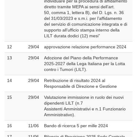
individuare per la procedura di affidamento
diretto tramite MEPA ai sensi dell’art.
50, comma 1, lettera B), del D. Lgs. n. 36
del 31/03/2023 e s.m.i. per l’affidamento
del servizio di comunicazione integrata e di
supporto all’ufficio stampa interno della
LILT durata dodici (12) mesi”
12
29/04
approvazione relazione performance 2024
13
29/04
Adozione del Piano della Performance
2025-2027 della Lega Italiana per la Lotta
contro i Tumori (LILT).
14
29/04
Retribuzione di risultato 2024 al
Responsabile di Direzione e Gestione
15
29/04
Valutazione immissione in ruolo dei nuovi
dipendenti LILT (n.7
Assistenti Amministrativi e n.1 Funzionario
Amministrativo).
16
11/06
Bando di ricerca 5 per mille 2024
17
11/06
Bilancio di Previsione 2025 Sede Centrale -