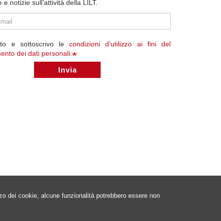
 notizie sull’attività della LILT.
tto e sottoscrivo le
condizioni d'utilizzo ai fini del
mento dei dati personali
.
Invia
izzo dei cookie, alcune funzionalità potrebbero essere non