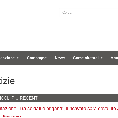
Cerca
SEARCH
venzione
Campagne
News
Come aiutarci
Amm
izie
ICOLI PIÙ RECENTI
azione "Tra soldati e briganti", il ricavato sarà devoluto 
26
Primo Piano