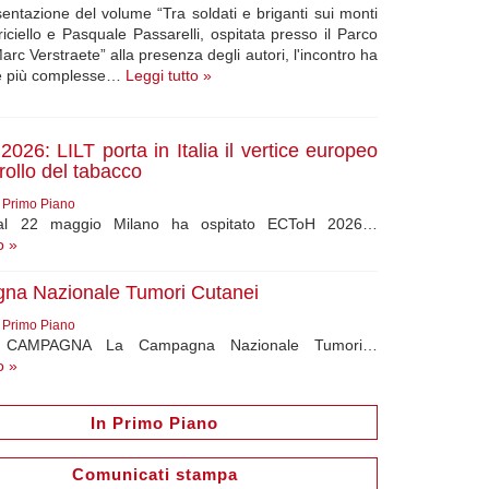
esentazione del volume “Tra soldati e briganti sui monti
riciello e Pasquale Passarelli, ospitata presso il Parco
c Verstraete” alla presenza degli autori, l'incontro ha
ne più complesse…
Leggi tutto »
026: LILT porta in Italia il vertice europeo
rollo del tabacco
6
Primo Piano
al 22 maggio Milano ha ospitato ECToH 2026…
o »
na Nazionale Tumori Cutanei
6
Primo Piano
CAMPAGNA La Campagna Nazionale Tumori…
o »
In Primo Piano
Comunicati stampa