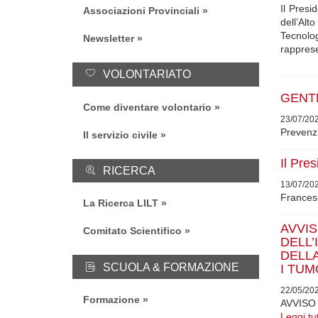
Il Presi
Associazioni Provinciali
dell’Alt
Tecnolog
Newsletter
rappres
VOLONTARIATO
GENTE
Come diventare volontario
23/07/20
Prevenzi
Il servizio civile
Il Pre
RICERCA
13/07/20
Francesc
La Ricerca LILT
AVV
Comitato Scientifico
DELL
DELLA
SCUOLA & FORMAZIONE
I TUMO
22/05/20
Formazione
AVVIS
Leggi tu