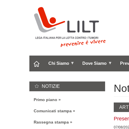
Salta
al
contenuto
principale
Chi Siamo
Dove Siamo
Pre
Not
NOTIZIE
Primo piano
ART
Comunicati stampa
Present
Rassegna stampa
07/08/20