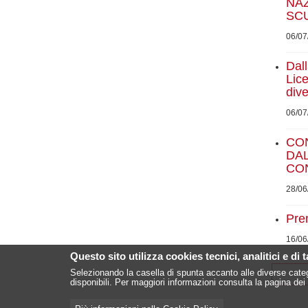
NA
SC
06/07
Dal
Lic
div
06/07
CO
DA
CON
28/06
Pre
16/06
Questo sito utilizza cookies tecnici, analitici e di 
Selezionando la casella di spunta accanto alle diverse categ
disponibili. Per maggiori informazioni consulta la pagina dei 