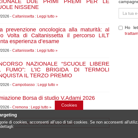
ZIONALE DUE PRIMI PREMI PER LE
campagne e
UOLE NISSENE
Indirizzo
e-
/2026 -
Caltanissetta
:
Leggi tutto »
mail
Ho le
la prevenzione oncologica alla maturità: al
tratta
eo Volta di Caltanissetta il percorso LILT
enta esperienza d’esame
/2026 -
Caltanissetta
:
Leggi tutto »
NCORSO NAZIONALE “SCUOLE LIBERE
L FUMO”: L’IC BRIGIDA DI TERMOLI
QUISTA IL TERZO PREMIO
/2026 -
Campobasso
:
Leggi tutto »
miazione Borsa di studio V.Adami 2026
Cookies
/2026 -
Cremona
:
Leggi tutto »
targeting
orie di cookies, acconsenti all’uso di tali cookies. Se non acconsenti all'util
Archivio Notizie Locali
dettagli: