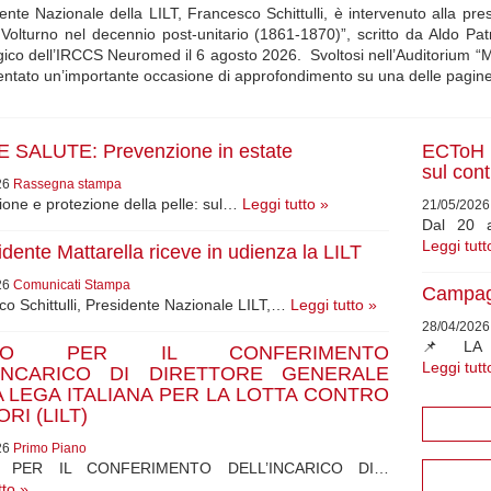
dente Nazionale della LILT, Francesco Schittulli, è intervenuto alla pr
o Volturno nel decennio post-unitario (1861-1870)”, scritto da Aldo Pat
ico dell’IRCCS Neuromed il 6 agosto 2026. Svoltosi nell’Auditorium “Mar
entato un’importante occasione di approfondimento su una delle pagi
 SALUTE: Prevenzione in estate
ECToH 2
sul cont
26
Rassegna stampa
one e protezione della pelle: sul…
Leggi tutto »
21/05/202
Dal 20 
Leggi tutt
sidente Mattarella riceve in udienza la LILT
26
Comunicati Stampa
Campag
o Schittulli, Presidente Nazionale LILT,…
Leggi tutto »
28/04/202
📌 LA 
ISO PER IL CONFERIMENTO
Leggi tutt
’INCARICO DI DIRETTORE GENERALE
 LEGA ITALIANA PER LA LOTTA CONTRO
RI (LILT)
26
Primo Piano
O PER IL CONFERIMENTO DELL’INCARICO DI…
tto »