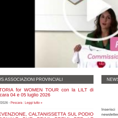
S ASSOCIAZIONI PROVINCIALI
NEW
TORIA for WOMEN TOUR con la LILT di
cara 04 e 05 luglio 2026
/2026 -
Pescara
:
Leggi tutto »
Inserisc
VENZIONE, CALTANISSETTA SUL PODIO
newslette