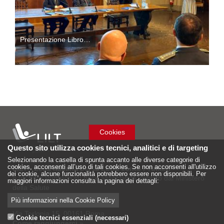
Presentazione Libro…
Cookies
Questo sito utilizza cookies tecnici, analitici e di targeting
Selezionando la casella di spunta accanto alle diverse categorie di
cookies, acconsenti all’uso di tali cookies. Se non acconsenti all'utilizzo
LILT - Lega Italiana per la Lotta conto i Tumori
dei cookie, alcune funzionalità potrebbero essere non disponibili. Per
è un Ente Pubblico su base associativa, vigilato dal Ministero
maggiori informazioni consulta la pagina dei dettagli:
della Salute
Più informazioni nella Cookie Policy
Sede Nazionale
Via Torlonia 15, 00161 Roma
Cookie tecnici essenziali (necessari)
Come raggiungerci
»