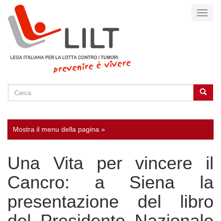
Salta
Toggl
al
naviga
contenuto
principale
Cerca
Cerca
SEARCH
Mostra il menu della pagina »
Una Vita per vincere il
Cancro: a Siena la
presentazione del libro
del Presidente Nazionale