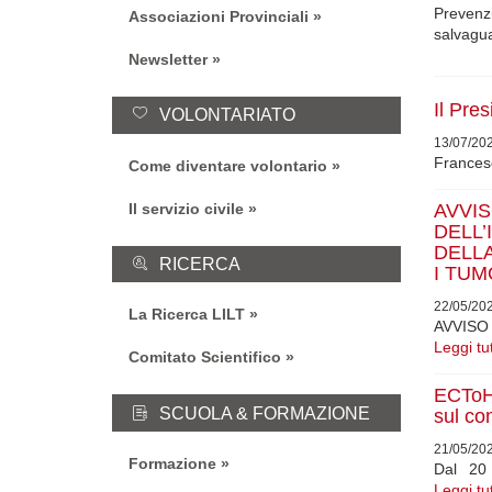
Prevenzi
Associazioni Provinciali
salvagua
Newsletter
Il Pre
VOLONTARIATO
13/07/20
Francesc
Come diventare volontario
Il servizio civile
AVV
DELL
DELLA
RICERCA
I TUMO
22/05/20
La Ricerca LILT
AVVIS
Leggi tu
Comitato Scientifico
ECToH 
SCUOLA & FORMAZIONE
sul co
21/05/20
Formazione
Dal 20
Leggi tu