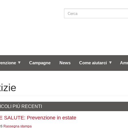
Cerca
SEARCH
venzione
Campagne
News
Come aiutarci
Amm
izie
ICOLI PIÙ RECENTI
 SALUTE: Prevenzione in estate
26
Rassegna stampa