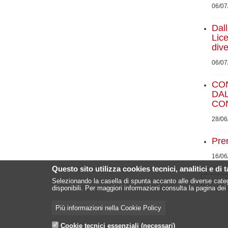
06/07
Dal
Lic
div
06/07
CO
DA
CON
28/06
Pre
16/06
Questo sito utilizza cookies tecnici, analitici e di 
Selezionando la casella di spunta accanto alle diverse categ
disponibili. Per maggiori informazioni consulta la pagina dei 
Più informazioni nella Cookie Policy
Cookie tecnici essenziali (necessari)