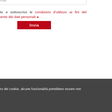
tto e sottoscrivo le
condizioni d'utilizzo ai fini del
mento dei dati personali
.
Invia
izzo dei cookie, alcune funzionalità potrebbero essere non