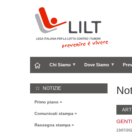
Salta
al
contenuto
principale
Chi Siamo
Dove Siamo
Pre
Not
NOTIZIE
Primo piano
ART
Comunicati stampa
GENTE
Rassegna stampa
23/07/20