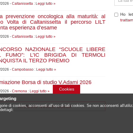
e-
/2026 -
Caltanissetta
:
Leggi tutto »
mail
Ho le
la prevenzione oncologica alla maturità: al
tratta
eo Volta di Caltanissetta il percorso LILT
enta esperienza d’esame
/2026 -
Caltanissetta
:
Leggi tutto »
NCORSO NAZIONALE “SCUOLE LIBERE
L FUMO”: L’IC BRIGIDA DI TERMOLI
QUISTA IL TERZO PREMIO
/2026 -
Campobasso
:
Leggi tutto »
miazione Borsa di studio V.Adami 2026
Cookies
/2026 -
Cremona
:
Leggi tutto »
targeting
orie di cookies, acconsenti all’uso di tali cookies. Se non acconsenti all'util
Archivio Notizie Locali
dettagli: