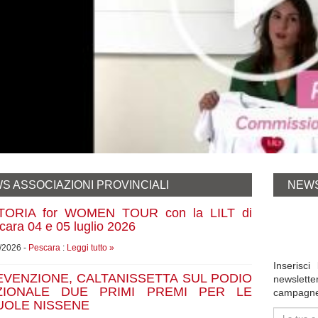
S ASSOCIAZIONI PROVINCIALI
NEW
TORIA for WOMEN TOUR con la LILT di
cara 04 e 05 luglio 2026
/2026 -
Pescara
:
Leggi tutto »
Inserisc
VENZIONE, CALTANISSETTA SUL PODIO
newslette
ZIONALE DUE PRIMI PREMI PER LE
campagne e
UOLE NISSENE
Indirizzo