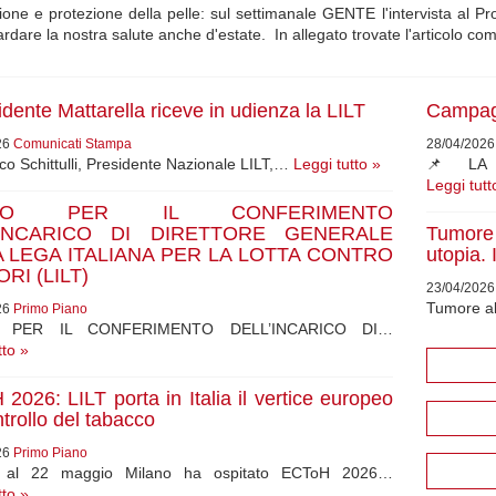
one e protezione della pelle: sul settimanale GENTE l'intervista al Pr
rdare la nostra salute anche d'estate. In allegato trovate l'articolo co
sidente Mattarella riceve in udienza la LILT
Campag
26
Comunicati Stampa
28/04/202
o Schittulli, Presidente Nazionale LILT,…
Leggi tutto »
📌 LA 
Leggi tutt
ISO PER IL CONFERIMENTO
’INCARICO DI DIRETTORE GENERALE
Tumore 
 LEGA ITALIANA PER LA LOTTA CONTRO
utopia. I
RI (LILT)
23/04/202
Tumore al
26
Primo Piano
O PER IL CONFERIMENTO DELL’INCARICO DI…
tto »
2026: LILT porta in Italia il vertice europeo
ntrollo del tabacco
26
Primo Piano
 al 22 maggio Milano ha ospitato ECToH 2026…
tto »