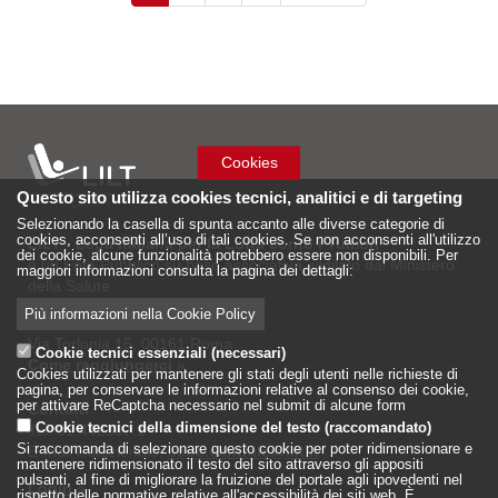
attuale
successiva
pagina
Cookies
Questo sito utilizza cookies tecnici, analitici e di targeting
Selezionando la casella di spunta accanto alle diverse categorie di
cookies, acconsenti all’uso di tali cookies. Se non acconsenti all'utilizzo
LILT - Lega Italiana per la Lotta conto i Tumori
dei cookie, alcune funzionalità potrebbero essere non disponibili. Per
è un Ente Pubblico su base associativa, vigilato dal Ministero
maggiori informazioni consulta la pagina dei dettagli:
della Salute
Più informazioni nella Cookie Policy
Sede Nazionale
Via Torlonia 15, 00161 Roma
Cookie tecnici essenziali (necessari)
Come raggiungerci
»
Cookies utilizzati per mantenere gli stati degli utenti nelle richieste di
pagina, per conservare le informazioni relative al consenso dei cookie,
per attivare ReCaptcha necessario nel submit di alcune form
Contatti
Cookie tecnici della dimensione del testo (raccomandato)
Tel: 06.442597.1
Si raccomanda di selezionare questo cookie per poter ridimensionare e
E-mail istituzionale:
sede.centrale@lilt.it
mantenere ridimensionato il testo del sito attraverso gli appositi
pulsanti, al fine di migliorare la fruizione del portale agli ipovedenti nel
Login
»
rispetto delle normative relative all'accessibilità dei siti web. È