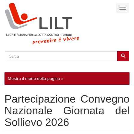
Salta
Toggl
al
naviga
contenuto
principale
Cerca
Cerca
SEARCH
Mostra il menu della pagina »
Partecipazione Convegno
Nazionale Giornata del
Sollievo 2026