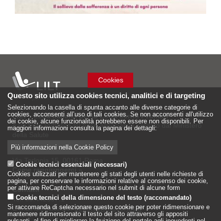
Cookies
Questo sito utilizza cookies tecnici, analitici e di targeting
Selezionando la casella di spunta accanto alle diverse categorie di
cookies, acconsenti all’uso di tali cookies. Se non acconsenti all'utilizzo
LILT - Lega Italiana per la Lotta conto i Tumori
dei cookie, alcune funzionalità potrebbero essere non disponibili. Per
è un Ente Pubblico su base associativa, vigilato dal Ministero
maggiori informazioni consulta la pagina dei dettagli:
della Salute
Più informazioni nella Cookie Policy
Sede Nazionale
Via Torlonia 15, 00161 Roma
Cookie tecnici essenziali (necessari)
Come raggiungerci
»
Cookies utilizzati per mantenere gli stati degli utenti nelle richieste di
pagina, per conservare le informazioni relative al consenso dei cookie,
per attivare ReCaptcha necessario nel submit di alcune form
Contatti
Cookie tecnici della dimensione del testo (raccomandato)
Tel: 06.442597.1
Si raccomanda di selezionare questo cookie per poter ridimensionare e
E-mail istituzionale:
sede.centrale@lilt.it
mantenere ridimensionato il testo del sito attraverso gli appositi
pulsanti, al fine di migliorare la fruizione del portale agli ipovedenti nel