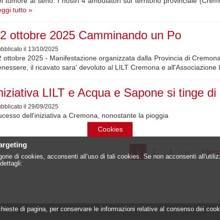
l tumore al seno. I nostri 4 ambulatori sul territorio provinciale (C
ggi tutto »
2 ottobre 2025 Camminando un Po
bblicato il 13/10/2025
 ottobre 2025 - Manifestazione organizzata dalla Provincia di Cremo
nessere, il ricavato sara' devoluto al LILT Cremona e all'Associazione I
niziativa LILT e Acqua e Sapone si tinge di
bblicato il 29/09/2025
cesso dell'iniziativa a Cremona, nonostante la pioggia
Cookies
azione
targeting
Pagina
1
Page
2
Page
3
Pagina
››
Ultim
Ultim
orie di cookies, acconsenti all’uso di tali cookies. Se non acconsenti all'util
attuale
successiva
pagin
dettagli:
 richieste di pagina, per conservare le informazioni relative al consenso dei c