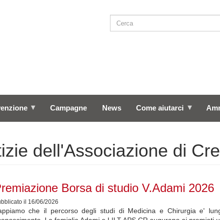
Cerca
SEARCH
venzione
Campagne
News
Come aiutarci
Amm
izie dell'Associazione di C
remiazione Borsa di studio V.Adami 2026
bblicato il 16/06/2026
appiamo che il percorso degli studi di Medicina e Chirurgia e' lun
conoscimento. La famiglia Adami e LILT APS CR augurano ai premiati un