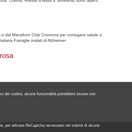
remona, Crema, Rivolta d'Adda e Soresina) sono aperti…
na e dal Marathon Club Cremona per coniugare salute e
taliana Famiglie malati di Alzheimer
 rosa
a
a »
izzo dei cookie, alcune funzionalità potrebbero essere non
a
ookie, per attivare ReCaptcha necessario nel submit di alcune