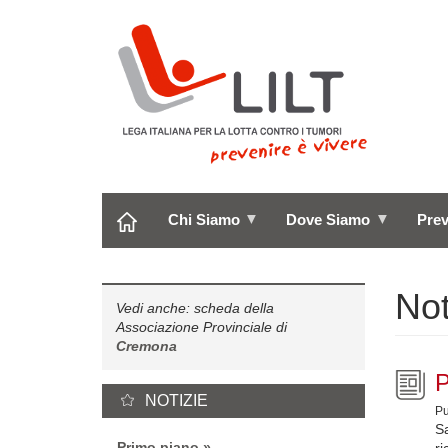
Salta
al
contenuto
principale
Chi Siamo
Dove Siamo
Pre
Not
Vedi anche: scheda della
Associazione Provinciale di
Cremona
P
NOTIZIE
Pu
S
Primo piano
ri