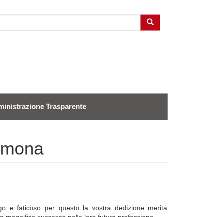
Cerca
inistrazione Trasparente
remona
go e faticoso per questo la vostra dedizione merita
 magnifico successo nella loro futura professione.