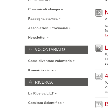
Comunicati stampa
N
Rassegna stampa
Pu
Na
Associazioni Provinciali
fa
Le
Newsletter
L
VOLONTARIATO
Pu
L
Come diventare volontario
sv
Il servizio civile
4
RICERCA
Pu
2
se
La Ricerca LILT
B
Comitato Scientifico