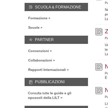
Pu
SCUOLA & FORMAZIONE
Ne
pr
Formazione
Le
Scuole
Z
Pu
PARTNER
Un
te
Convenzioni
Le
Collaborazioni
N
Rapporti Internazionali
Pu
È 
PUBBLICAZIONI
N
Consulta tutte
le guide e gli
Pu
opuscoli della LILT
LI