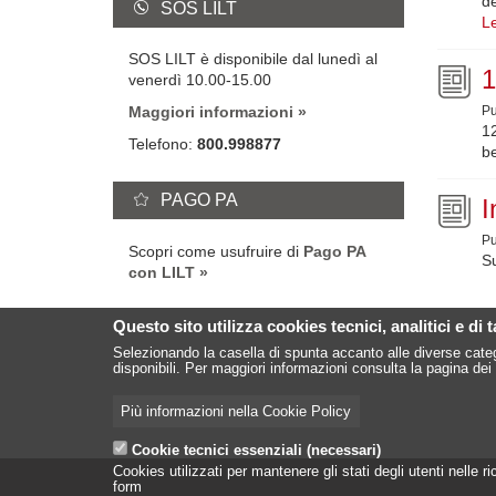
de
SOS LILT
Le
SOS LILT è disponibile dal lunedì al
1
venerdì 10.00-15.00
Pu
Maggiori informazioni
12
Telefono:
800.998877
be
PAGO PA
I
Pu
Scopri come usufruire di
Pago PA
Su
con LILT
Pagin
Questo sito utilizza cookies tecnici, analitici e di 
Selezionando la casella di spunta accanto alle diverse categ
disponibili. Per maggiori informazioni consulta la pagina dei 
Più informazioni nella Cookie Policy
Cookie tecnici essenziali (necessari)
Cookies utilizzati per mantenere gli stati degli utenti nelle
form