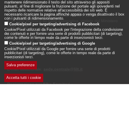
mantenere ridimensionato il testo del sito attraverso gli appositi
pulsanti, al fine di migliorare la fruizione del portale agli ipovedenti nel
rispetto delle normative relative all'accessibilità dei siti web. È
necessario ricaricare la pagina affinché appaia o venga disattivato il box
LILT - Lega Italiana per la Lotta conto i Tumori
con i pulsanti di ridimensionamento.
è un Ente Pubblico su base associativa, vigilato dal Ministero
Cookie/pixel per targeting/advertising di Facebook
della Salute
Cookie/Pixel utilizzati da Facebook per l'integrazione della condivisione
dei contenuti e per fornire una serie di prodotti pubblicitari (di targeting),
Sede Nazionale
come le offerte in tempo reale da parte di inserzionisti terzi.
Via Torlonia 15, 00161 Roma
Cookie/pixel per targeting/advertising di Google
Come raggiungerci
»
Cookie/Pixel utilizzati da Google per fornire una serie di prodotti
pubblicitari (di targeting), come le offerte in tempo reale da parte di
inserzionisti terzi.
Contatti
Tel: 06.442597.1
Salva preferenze
E-mail istituzionale:
sede.centrale@lilt.it
Accetta tutti i cookie
Ritira
Login
»
consenso
Registrazione per Albo Fornitori
»
Seguici su: