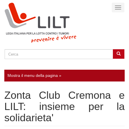
Salta
Toggl
al
naviga
contenuto
principale
Cerca
Cerca
SEARCH
Mostra il menu della pagina »
Zonta Club Cremona e
LILT: insieme per la
solidarieta'