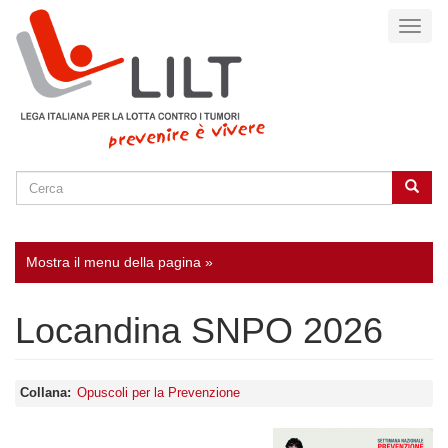
Salta
Toggl
al
naviga
contenuto
principale
Cerca
Cerca
SEARCH
Mostra il menu della pagina »
Locandina SNPO 2026
Collana
Opuscoli per la Prevenzione