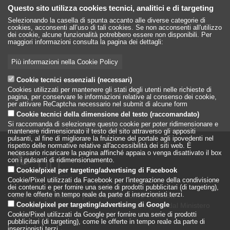
Questo sito utilizza cookies tecnici, analitici e di targeting
Selezionando la casella di spunta accanto alle diverse categorie di
cookies, acconsenti all’uso di tali cookies. Se non acconsenti all'utilizzo
dei cookie, alcune funzionalità potrebbero essere non disponibili. Per
maggiori informazioni consulta la pagina dei dettagli:
Più informazioni nella Cookie Policy
Cookie tecnici essenziali (necessari)
Cookies utilizzati per mantenere gli stati degli utenti nelle richieste di
pagina, per conservare le informazioni relative al consenso dei cookie,
per attivare ReCaptcha necessario nel submit di alcune form
Cookie tecnici della dimensione del testo (raccomandato)
Si raccomanda di selezionare questo cookie per poter ridimensionare e
mantenere ridimensionato il testo del sito attraverso gli appositi
pulsanti, al fine di migliorare la fruizione del portale agli ipovedenti nel
rispetto delle normative relative all'accessibilità dei siti web. È
necessario ricaricare la pagina affinché appaia o venga disattivato il box
con i pulsanti di ridimensionamento.
Cookie/pixel per targeting/advertising di Facebook
Cookie/Pixel utilizzati da Facebook per l'integrazione della condivisione
dei contenuti e per fornire una serie di prodotti pubblicitari (di targeting),
come le offerte in tempo reale da parte di inserzionisti terzi.
LILT - Lega Italiana per la Lotta conto i Tumori
è un Ente Pubblico su base associativa, vigilato dal Ministero
Cookie/pixel per targeting/advertising di Google
della Salute
Cookie/Pixel utilizzati da Google per fornire una serie di prodotti
pubblicitari (di targeting), come le offerte in tempo reale da parte di
inserzionisti terzi.