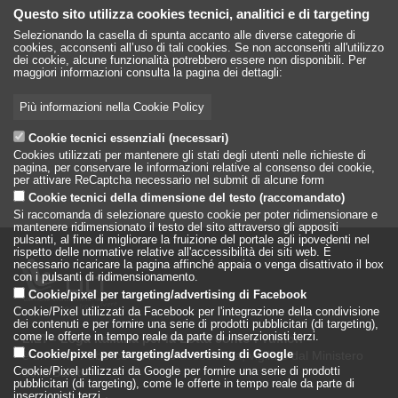
Questo sito utilizza cookies tecnici, analitici e di targeting
Selezionando la casella di spunta accanto alle diverse categorie di
cookies, acconsenti all’uso di tali cookies. Se non acconsenti all'utilizzo
dei cookie, alcune funzionalità potrebbero essere non disponibili. Per
maggiori informazioni consulta la pagina dei dettagli:
Più informazioni nella Cookie Policy
Cookie tecnici essenziali (necessari)
Cookies utilizzati per mantenere gli stati degli utenti nelle richieste di
pagina, per conservare le informazioni relative al consenso dei cookie,
per attivare ReCaptcha necessario nel submit di alcune form
Cookie tecnici della dimensione del testo (raccomandato)
Si raccomanda di selezionare questo cookie per poter ridimensionare e
mantenere ridimensionato il testo del sito attraverso gli appositi
pulsanti, al fine di migliorare la fruizione del portale agli ipovedenti nel
rispetto delle normative relative all'accessibilità dei siti web. È
necessario ricaricare la pagina affinché appaia o venga disattivato il box
con i pulsanti di ridimensionamento.
Cookie/pixel per targeting/advertising di Facebook
Cookie/Pixel utilizzati da Facebook per l'integrazione della condivisione
dei contenuti e per fornire una serie di prodotti pubblicitari (di targeting),
come le offerte in tempo reale da parte di inserzionisti terzi.
LILT - Lega Italiana per la Lotta conto i Tumori
è un Ente Pubblico su base associativa, vigilato dal Ministero
Cookie/pixel per targeting/advertising di Google
della Salute
Cookie/Pixel utilizzati da Google per fornire una serie di prodotti
pubblicitari (di targeting), come le offerte in tempo reale da parte di
inserzionisti terzi.