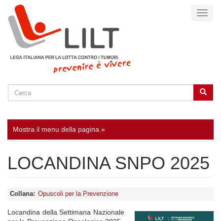
Salta
Toggl
al
naviga
contenuto
principale
Cerca
Cerca
SEARCH
Mostra il menu della pagina »
LOCANDINA SNPO 2025
Collana
Opuscoli per la Prevenzione
Locandina della Settimana Nazionale