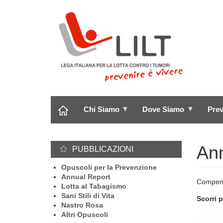
Salta
al
contenuto
principale
Chi Siamo
Dove Siamo
Pre
Ann
PUBBLICAZIONI
Opuscoli per la Prevenzione
Annual Report
Compendi
Lotta al Tabagismo
Sani Stili di Vita
Scorri 
Nastro Rosa
Altri Opuscoli