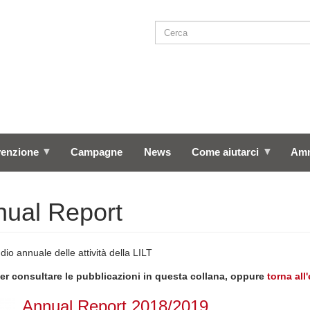
Cerca
SEARCH
venzione
Campagne
News
Come aiutarci
Amm
ual Report
o annuale delle attività della LILT
per consultare le pubblicazioni in questa collana, oppure
torna all
Annual Report 2018/2019