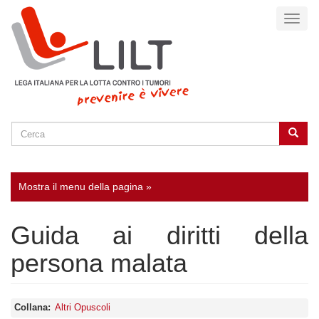
Salta
Toggl
al
naviga
contenuto
principale
Cerca
Cerca
SEARCH
Mostra il menu della pagina »
Guida ai diritti della
persona malata
Collana
Altri Opuscoli