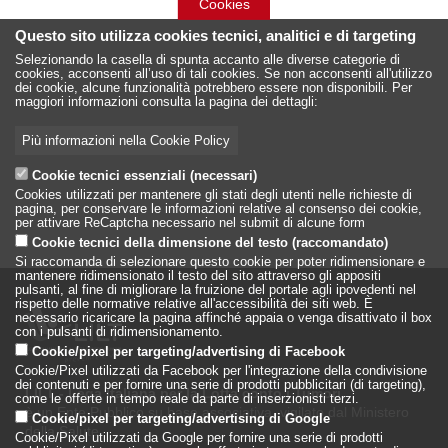
Cookies
Questo sito utilizza cookies tecnici, analitici e di targeting
Selezionando la casella di spunta accanto alle diverse categorie di
cookies, acconsenti all’uso di tali cookies. Se non acconsenti all'utilizzo
dei cookie, alcune funzionalità potrebbero essere non disponibili. Per
maggiori informazioni consulta la pagina dei dettagli:
Più informazioni nella Cookie Policy
Cookie tecnici essenziali (necessari)
Cookies utilizzati per mantenere gli stati degli utenti nelle richieste di
pagina, per conservare le informazioni relative al consenso dei cookie,
per attivare ReCaptcha necessario nel submit di alcune form
Cookie tecnici della dimensione del testo (raccomandato)
Si raccomanda di selezionare questo cookie per poter ridimensionare e
mantenere ridimensionato il testo del sito attraverso gli appositi
pulsanti, al fine di migliorare la fruizione del portale agli ipovedenti nel
rispetto delle normative relative all'accessibilità dei siti web. È
necessario ricaricare la pagina affinché appaia o venga disattivato il box
con i pulsanti di ridimensionamento.
Cookie/pixel per targeting/advertising di Facebook
Cookie/Pixel utilizzati da Facebook per l'integrazione della condivisione
dei contenuti e per fornire una serie di prodotti pubblicitari (di targeting),
LILT - Lega Italiana per la Lotta conto i Tumori
come le offerte in tempo reale da parte di inserzionisti terzi.
è un Ente Pubblico su base associativa, vigilato dal Ministero
Cookie/pixel per targeting/advertising di Google
della Salute
Cookie/Pixel utilizzati da Google per fornire una serie di prodotti