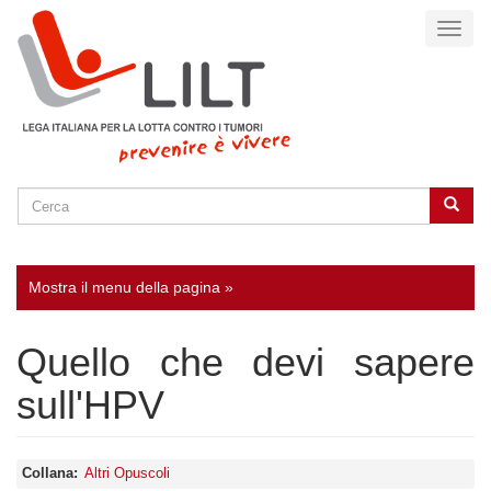
Salta
Toggl
al
naviga
contenuto
principale
Cerca
Cerca
SEARCH
Mostra il menu della pagina »
Quello che devi sapere
sull'HPV
Collana
Altri Opuscoli