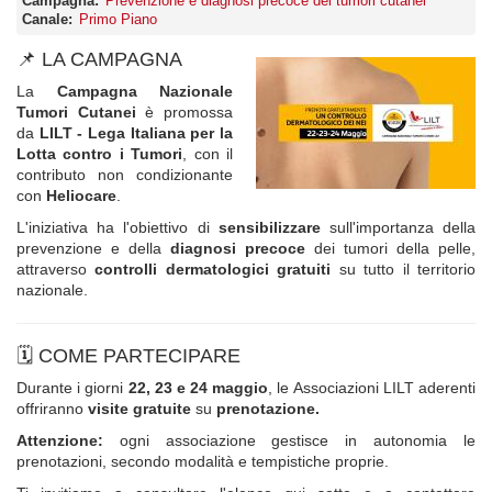
Campagna
Prevenzione e diagnosi precoce dei tumori cutanei
Canale
Primo Piano
📌 LA CAMPAGNA
La
Campagna Nazionale
Tumori Cutanei
è promossa
da
LILT - Lega Italiana per la
Lotta contro i Tumori
, con il
contributo non condizionante
con
Heliocare
.
L'iniziativa ha l'obiettivo di
sensibilizzare
sull'importanza della
prevenzione e della
diagnosi precoce
dei tumori della pelle,
attraverso
controlli dermatologici gratuiti
su tutto il territorio
nazionale.
🗓️ COME PARTECIPARE
Durante i giorni
22, 23 e 24 maggio
, le Associazioni LILT aderenti
offriranno
visite gratuite
su
prenotazione.
Attenzione:
ogni associazione gestisce in autonomia le
prenotazioni, secondo modalità e tempistiche proprie.