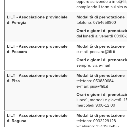
oppure scrivendo a info@lilt
compilando il form sul sito w
LILT - Associazione provinciale
Modalità di prenotazione
di Perugia
telefono: 0754659900
Orari e giorni di prenotaz
dal lunedì al venerdì 09:00
LILT - Associazione provinciale
Modalità di prenotazione
di Pescara
e-mail: pescara@lilt.it
Orari e giorni di prenotaz
sempre, via e-mail
LILT - Associazione provinciale
Modalità di prenotazione
di Pisa
telefono: 050830684
e-mail: pisa@lilt.it
Orari e giorni di prenotaz
lunedì, martedì e giovedì 1
mercoledì 9:00-12:00
LILT - Associazione provinciale
Modalità di prenotazione
di Ragusa
telefono: 0932229128
whatsapp: 3343985455