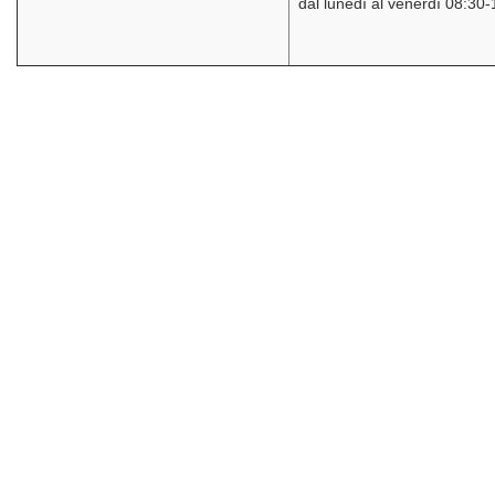
dal lunedì al venerdì 08:30