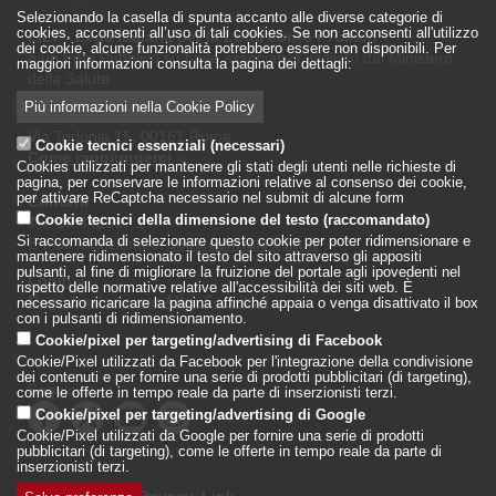
Selezionando la casella di spunta accanto alle diverse categorie di
cookies, acconsenti all’uso di tali cookies. Se non acconsenti all'utilizzo
LILT - Lega Italiana per la Lotta conto i Tumori
dei cookie, alcune funzionalità potrebbero essere non disponibili. Per
è un Ente Pubblico su base associativa, vigilato dal Ministero
maggiori informazioni consulta la pagina dei dettagli:
della Salute
Più informazioni nella Cookie Policy
Sede Nazionale
Via Torlonia 15, 00161 Roma
Cookie tecnici essenziali (necessari)
Come raggiungerci
»
Cookies utilizzati per mantenere gli stati degli utenti nelle richieste di
pagina, per conservare le informazioni relative al consenso dei cookie,
per attivare ReCaptcha necessario nel submit di alcune form
Contatti
Cookie tecnici della dimensione del testo (raccomandato)
Tel: 06.442597.1
Si raccomanda di selezionare questo cookie per poter ridimensionare e
E-mail istituzionale:
sede.centrale@lilt.it
mantenere ridimensionato il testo del sito attraverso gli appositi
pulsanti, al fine di migliorare la fruizione del portale agli ipovedenti nel
Login
»
rispetto delle normative relative all'accessibilità dei siti web. È
Registrazione per Albo Fornitori
»
necessario ricaricare la pagina affinché appaia o venga disattivato il box
con i pulsanti di ridimensionamento.
Cookie/pixel per targeting/advertising di Facebook
Cookie/Pixel utilizzati da Facebook per l'integrazione della condivisione
dei contenuti e per fornire una serie di prodotti pubblicitari (di targeting),
Seguici su:
come le offerte in tempo reale da parte di inserzionisti terzi.
Cookie/pixel per targeting/advertising di Google
Cookie/Pixel utilizzati da Google per fornire una serie di prodotti
pubblicitari (di targeting), come le offerte in tempo reale da parte di
inserzionisti terzi.