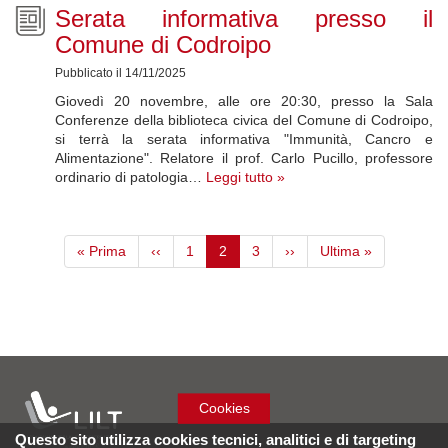
Serata informativa presso il
Comune di Codroipo
Pubblicato il 14/11/2025
Giovedì 20 novembre, alle ore 20:30, presso la Sala
Conferenze della biblioteca civica del Comune di Codroipo,
si terrà la serata informativa "Immunità, Cancro e
Alimentazione". Relatore il prof. Carlo Pucillo, professore
ordinario di patologia…
Leggi tutto »
Paginazione
Prima
« Prima
Pagina
‹‹
Page
1
Pagina
2
Page
3
Pagina
››
Ultima
Ultima »
pagina
precedente
attuale
successiva
pagina
Cookies
Questo sito utilizza cookies tecnici, analitici e di targeting