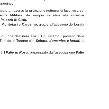
sanguinee.
mbolo attraverso la proiezione notturna di luce rosa
sul
ina Militare
, da sempre sensibile alle iniziative
l
Palazzo di Città.
,
Monteiasi
e
Carosino
, grazie all’adesione deliberata
lo”
, che destinerà alla Lilt di Taranto i proventi delle
 Turoldo di Taranto con
Sabato, domenica e lunedì
di
rà
il
Palio in Rosa
, organizzato dall’associazione
Palio