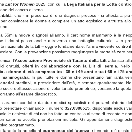
na
Lilt for Women
2025,
con cui l
a
Lega Italiana per la Lotta contro
one del cancro al seno.
ibilità, che - in presenza di una diagnosi precoce - si attesta a più
 per convincere le donne a compiere un atto egoistico e altruista allo
ione.
a 55mila nuove diagnosi all’anno, il carcinoma mammario è la neoplas
ne i danni passa anche attraverso una battaglia culturale. «La pr
te nazionale della Lilt – oggi è fondamentale, l'arma vincente contro i
 scolare. Con la prevenzione possiamo raggiungere la mortalità
zero
per
ionica, l’
Associazione Provinciale
di Taranto
della Lilt
aderisce all
ici gratuiti, offerti
in collaborazione con la Lilt di Isernia
. Nello
ia
a
donne di età compresa tra i
39
e i 49 anni
e tra i 69 e i 75 an
a
mammografia
. In più, tutte le donne
che presentano
familiarità ve
enetici
predittivi, a prescindere dall’età, e sempre gratuitamente. Nel
e socie dell’associazione di volontariato promotrice,
versando la quota 
porranno all’esame diagnostico.
te saranno condotte da
due
medic
i
specialist
i
ne
l poliambulatorio
de
o prenotare chiamando il numero
327.0388515
, disponibile esclusi
solo le richieste di chi non ha fatto un controllo al seno di recente e non
on saranno accolte prenotazioni multiple. Gli appuntamenti diagnost
sivo programmato.
di Taranto fa appello al
buonsenso dell’utenza
, ritenendo più giusto 