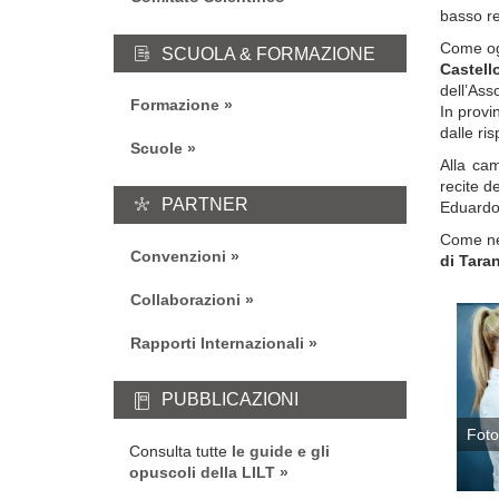
basso r
Come og
SCUOLA & FORMAZIONE
Castel
dell’Ass
Formazione
In provi
dalle ri
Scuole
A
lla ca
recite d
PARTNER
Eduard
Come
n
Convenzioni
di Tara
Collaborazioni
Rapporti Internazionali
PUBBLICAZIONI
Foto
Consulta tutte
le guide e gli
opuscoli della LILT