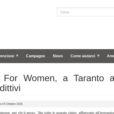
Cerca
SEARCH
venzione
Campagne
News
Come aiutarci
Amm
lt For Women, a Taranto a
dittivi
o il 6 Ottobre 2025
stessa, per chi ti ama». Sta tutto in questo claim, affiancato all’immagi