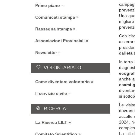
campag
Primo piano
prevenzi
Una guar
Comunicati stampa
migliore
prevenz
Rassegna stampa
Con circ
Associazioni Provinciali
azzerar
presiden
Newsletter
dall'età
In terra 
VOLONTARIATO
diagnost
ecograf
anche 
Come diventare volontario
esami g
diventar
Il servizio civile
si sotto
Le visi
RICERCA
dovrann
accolte 
202
4
. N
La Ricerca LILT
comples
La Lilt 
Comitato Scientifico