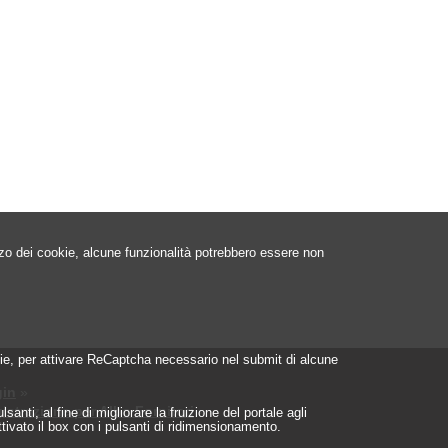
izzo dei cookie, alcune funzionalità potrebbero essere non
ookie, per attivare ReCaptcha necessario nel submit di alcune
in
»
istrazione per Albo Fornitori
»
nti, al fine di migliorare la fruizione del portale agli
ttivato il box con i pulsanti di ridimensionamento.