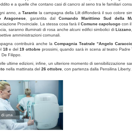
eddito
e a quelle che
contano casi di cancro al seno tra le familiari con
ni anno, a
Taranto
la campagna della Lilt
diffonderà
il suo colore si
lo Aragonese
, garantita dal
Comando Marittimo Sud della Mar
ociazione Provinciale. La stessa cosa farà il
Comune capoluogo
con i
ncia,
saranno illuminati
di rosa anche alcuni edifici simbolici di
Lizzano
spettive amministrazioni comunali.
mpagna contribuirà anche la
Compagnia Teatrale “Angelo Caraccio
el
18
e del
19
ottobre
prossimi, quando sarà in scena al teatro Padre
o
De
Filippo
.
elle ultime edizioni
, infine, un ulteriore momento di sensibilizzazione
sa
nto
nella mattinata del
26
ottobre
, con partenza dalla Pensilina Liberty.
 di una…