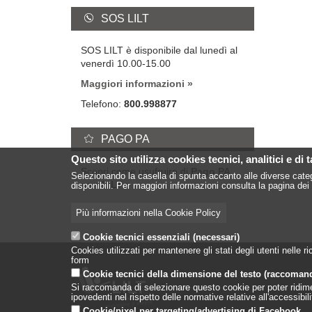
SOS LILT
SOS LILT è disponibile dal lunedì al
venerdì 10.00-15.00
Maggiori informazioni
Telefono:
800.998877
PAGO PA
Questo sito utilizza cookies tecnici, analitici e di 
Scopri come usufruire di
Pago PA
Selezionando la casella di spunta accanto alle diverse categ
con LILT
disponibili. Per maggiori informazioni consulta la pagina dei 
Più informazioni nella Cookie Policy
Cookie tecnici essenziali (necessari)
Cookies utilizzati per mantenere gli stati degli utenti nelle
form
Cookie tecnici della dimensione del testo (raccoman
Si raccomanda di selezionare questo cookie per poter ridimensi
ipovedenti nel rispetto delle normative relative all'accessibi
Cookie/pixel per targeting/advertising di Facebook