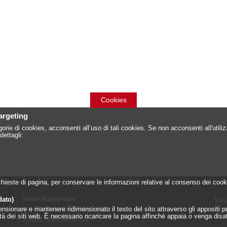
Cookies
targeting
orie di cookies, acconsenti all’uso di tali cookies. Se non acconsenti all'util
dettagli:
 richieste di pagina, per conservare le informazioni relative al consenso dei c
Sede Nazionale
Log
dato)
Via Torlonia 15, 00161 Roma
Reg
onare e mantenere ridimensionato il testo del sito attraverso gli appositi pulsa
lità dei siti web. È necessario ricaricare la pagina affinché appaia o venga disa
Come raggiungerci
»