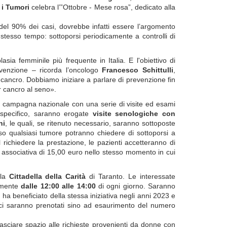
 i Tumori
celebra l’”Ottobre - Mese rosa”, dedicato alla
 del 90% dei casi, dovrebbe infatti essere l’argomento
 stesso tempo: sottoporsi periodicamente a controlli di
ia femminile più frequente in Italia. E l'obiettivo di
evenzione – ricorda l’oncologo
Francesco Schittulli
,
l cancro. Dobbiamo iniziare a parlare di prevenzione fin
 cancro al seno».
a campagna nazionale con una serie di
visite ed esami
 specifico, saranno erogate
visite senologiche con
ni
, le quali, se ritenuto necessario, saranno sottoposte
rso qualsiasi tumore potranno chiedere di sottoporsi a
 richiedere la prestazione, le pazienti accetteranno di
associativa di 15,00 euro
nello stesso momento in cui
lla
Cittadella della Carità
di Taranto.
Le interessate
vamente
dalle 12:00 alle 1
4:
00
di ogni giorno
. Saranno
 ha beneficiato della stessa iniziativa negli anni 202
3
e
ici saranno prenotati sino ad esaurimento del numero
lasciare spazio alle richieste provenienti da donne con