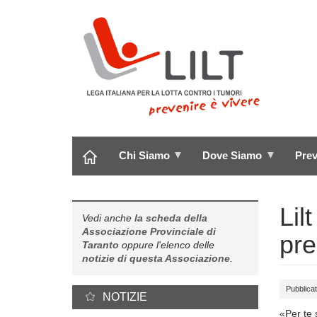
Salta
al
contenuto
principale
Chi Siamo
Dove Siamo
Pre
Li
Vedi anche
la scheda della
Associazione Provinciale di
pre
Taranto
oppure l'elenco delle
notizie di questa Associazione
.
Pubblicat
NOTIZIE
«Per te 