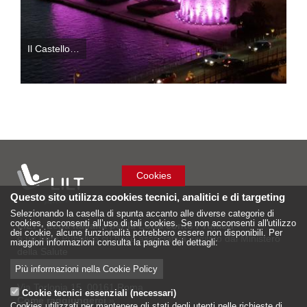
Il Castello…
Cookies
Questo sito utilizza cookies tecnici, analitici e di targeting
Selezionando la casella di spunta accanto alle diverse categorie di
cookies, acconsenti all’uso di tali cookies. Se non acconsenti all'utilizzo
LILT - Lega Italiana per la Lotta conto i Tumori
dei cookie, alcune funzionalità potrebbero essere non disponibili. Per
è un Ente Pubblico su base associativa, vigilato dal Ministero
maggiori informazioni consulta la pagina dei dettagli:
della Salute
Più informazioni nella Cookie Policy
Sede Nazionale
Via Torlonia 15, 00161 Roma
Cookie tecnici essenziali (necessari)
Come raggiungerci
»
Cookies utilizzati per mantenere gli stati degli utenti nelle richieste di