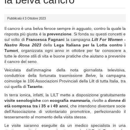
Pubblicato il 3 Ottobre 2023
Il cancro è una belva feroce sempre in agguato, contro la quale la
risposta più giusta è la
prevenzione
. Si fonda su questi concetti e
sul volto di
Francesca Fagnani
la campagna
Lilt For Women -
Nastro Rosa 2023
della
Lega Italiana per la Lotta contro i
Tumori
, organizzata ogni anno in ottobre per far conoscere a
tutte le donne stili di vita e buone pratiche che aiutano a prevenire
il cancro del seno.
Veicolata dall’immagine della nota giornalista televisiva,
conduttrice della fortunata trasmissione
Belve
, la campagna
coinvolge le 106 Associazioni Provinciali
della Lilt di tutta Italia, tra
cui quella di
Taranto
.
In terra ionica, infatti, la LILT
mette a disposizione gratuitamente
visite senologiche
con
ecografia mammaria
, rivolte a
donne di
età compresa tra i 35 e i 49 anni
, che intendono diventare socie
dell’Associazione di volontariato promotrice, perfezionando il
tesseramento al momento della visita stessa.
Le visite saranno eseguite da un medico specialista in una