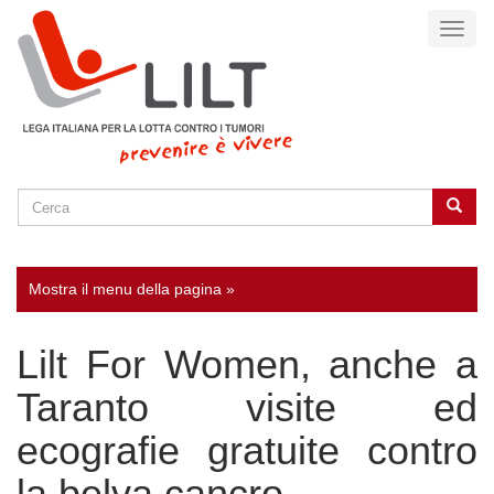
Salta
Toggl
al
naviga
contenuto
principale
Cerca
Cerca
SEARCH
Mostra il menu della pagina »
Lilt For Women, anche a
Taranto visite ed
ecografie gratuite contro
la belva cancro