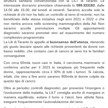
struttura sanitaria convenzionata con la LILT di Taranto. Le
interessate dovranno prenotare chiamando lo
099.333183
, dalle
14.00 alle 16.00, dal lunedì al venerdì. Saranno accolte solo le
richieste di chi non ha fatto un controllo al seno di recente, non ha
beneficiato della stessa iniziativa
ne
gli anni
2021 e
2
022
o che
non rientra ancora nello screening mammografico della A
sl
. Non
saranno accolte prenotazioni multiple. Gli appuntamenti
diagnostici saranno prenotati sino ad esaurimento del numero
complessivo programmato.
La Lilt di Taranto fa appello al
buonsenso dell’utenza
, ritenendo
più giusto lasciare spazio alle richieste provenienti da donne con
basso reddito, che contano casi di cancro al seno tra le familiari
consanguinee.
Con circa 60mila nuovi casi in Italia, il carcinoma mammario si
conferma anche per il 2023 la neoplasia più frequente nelle
donne, rappresentando circa il 30% di tutti i tumori. Si calcola,
infatti, che sino a fine anno saranno 900mila le donne colpite da
questo tipo di cancro.
Oltre ai periodici controlli diagnostici, per prevenire l’insorgere o
l’evoluzione della malattia, la LILT consiglia anche di mangiare in
maniera equilibrata, evitare il fumo e l’alcol, fare attività fisica,
eseguire frequentemente l’autovalutazione del seno.