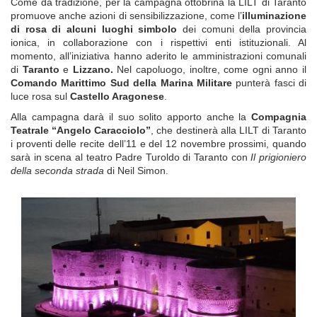
Come da tradizione,
per la campagna ottobrina la LILT di Taranto
promuov
e
anche azioni di sensibilizzazione, come
l’
illuminazione
di rosa di alcuni luoghi simbolo
dei comuni della provincia
ionica, in collaborazione con i rispettivi enti istituzionali.
A
l
momento, a
ll’iniziativa hanno aderito le amministrazioni
comunali
di
Taranto
e
Lizzano.
Nel capoluogo, inoltre, come ogni anno il
Comando Marittimo Sud della Marina Militare
punterà fasci di
luce rosa su
l
Castello Aragonese
.
Alla campagna darà il suo solito apporto anche la
Compagnia
Teatrale “Angelo Caracciolo”
, che destinerà alla LILT di Taranto
i proventi delle recite dell’11 e del 12 novembre prossimi, quando
sarà in scena al teatro Padre Turoldo di Taranto con
Il prigioniero
della seconda strada
di Neil Simon.