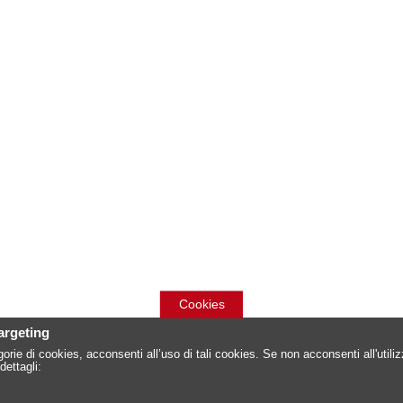
Cookies
targeting
orie di cookies, acconsenti all’uso di tali cookies. Se non acconsenti all'util
dettagli: