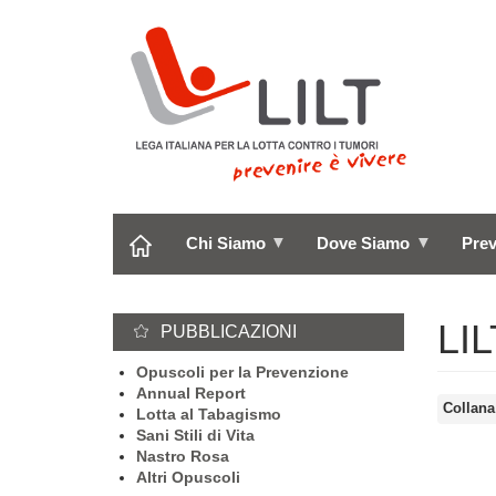
Salta
al
contenuto
principale
Chi Siamo
Dove Siamo
Pre
LI
PUBBLICAZIONI
Opuscoli per la Prevenzione
Annual Report
Collana
Lotta al Tabagismo
Sani Stili di Vita
Nastro Rosa
Altri Opuscoli