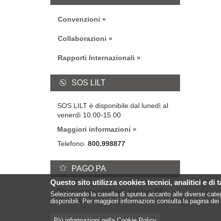
Convenzioni
Collaborazioni
Rapporti Internazionali
SOS LILT
SOS LILT è disponibile dal lunedì al
venerdì 10.00-15.00
Maggiori informazioni
Telefono:
800.998877
PAGO PA
Questo sito utilizza cookies tecnici, analitici e di 
Scopri come usufruire di
Pago PA
Selezionando la casella di spunta accanto alle diverse categ
con LILT
disponibili. Per maggiori informazioni consulta la pagina dei 
Più informazioni nella Cookie Policy