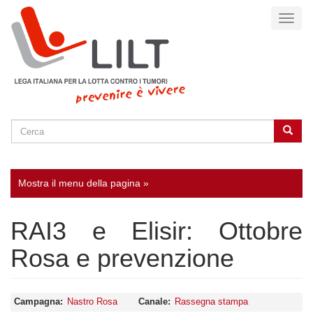
Salta
Toggl
al
naviga
contenuto
principale
Cerca
Cerca
SEARCH
Mostra il menu della pagina »
RAI3 e Elisir: Ottobre
Rosa e prevenzione
Campagna
Nastro Rosa
Canale
Rassegna stampa