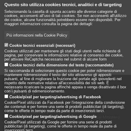
Questo sito utilizza cookies tecnici, analitici e di targeting
Selezionando la casella di spunta accanto alle diverse categorie di
cookies, acconsenti all’uso di tali cookies. Se non acconsenti all'utilizzo
dei cookie, alcune funzionalità potrebbero essere non disponibili. Per
maggiori informazioni consulta la pagina dei dettagli:
Più informazioni nella Cookie Policy
Cookie tecnici essenziali (necessari)
Cookies utilizzati per mantenere gli stati degli utenti nelle richieste di
pagina, per conservare le informazioni relative al consenso dei cookie,
per attivare ReCaptcha necessario nel submit di alcune form
Cookie tecnici della dimensione del testo (raccomandato)
Si raccomanda di selezionare questo cookie per poter ridimensionare e
mantenere ridimensionato il testo del sito attraverso gli appositi
pulsanti, al fine di migliorare la fruizione del portale agli ipovedenti nel
rispetto delle normative relative all'accessibilità dei siti web. È
necessario ricaricare la pagina affinché appaia o venga disattivato il box
con i pulsanti di ridimensionamento.
Cookie/pixel per targeting/advertising di Facebook
Cookie/Pixel utilizzati da Facebook per l'integrazione della condivisione
dei contenuti e per fornire una serie di prodotti pubblicitari (di targeting),
come le offerte in tempo reale da parte di inserzionisti terzi.
LILT - Lega Italiana per la Lotta conto i Tumori
è un Ente Pubblico su base associativa, vigilato dal Ministero
Cookie/pixel per targeting/advertising di Google
della Salute
Cookie/Pixel utilizzati da Google per fornire una serie di prodotti
pubblicitari (di targeting), come le offerte in tempo reale da parte di
inserzionisti terzi.