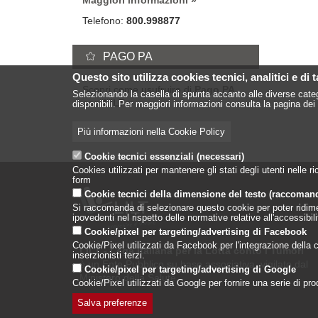
Maggiori informazioni
Telefono:
800.998877
PAGO PA
Questo sito utilizza cookies tecnici, analitici e di 
Scopri come usufruire di
Pago PA
Selezionando la casella di spunta accanto alle diverse categ
con LILT
disponibili. Per maggiori informazioni consulta la pagina dei 
Più informazioni nella Cookie Policy
Cookie tecnici essenziali (necessari)
Cookies utilizzati per mantenere gli stati degli utenti nelle
form
Cookie tecnici della dimensione del testo (raccoman
Si raccomanda di selezionare questo cookie per poter ridimensi
ipovedenti nel rispetto delle normative relative all'accessibi
Cookie/pixel per targeting/advertising di Facebook
Cookie/Pixel utilizzati da Facebook per l'integrazione della co
LILT - Lega Italiana per la Lotta conto i Tumori
inserzionisti terzi.
è un Ente Pubblico su base associativa, vigilato dal
Cookie/pixel per targeting/advertising di Google
Ministero della Salute
Cookie/Pixel utilizzati da Google per fornire una serie di prodo
Salva preferenze