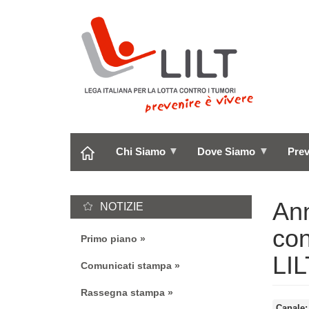
Salta
al
contenuto
principale
Chi Siamo
Dove Siamo
Pre
An
NOTIZIE
con
Primo piano
LIL
Comunicati stampa
Rassegna stampa
Canale