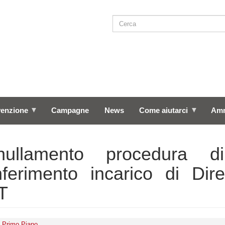
Cerca
SEARCH
venzione
Campagne
News
Come aiutarci
Amm
nullamento procedura d
ferimento incarico di Dir
T
Primo Piano