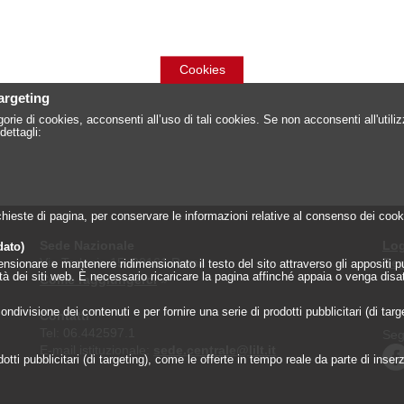
Cookies
targeting
orie di cookies, acconsenti all’uso di tali cookies. Se non acconsenti all'util
dettagli:
 richieste di pagina, per conservare le informazioni relative al consenso dei c
Sede Nazionale
Log
dato)
Via Torlonia 15, 00161 Roma
Reg
onare e mantenere ridimensionato il testo del sito attraverso gli appositi pulsa
lità dei siti web. È necessario ricaricare la pagina affinché appaia o venga disa
Come raggiungerci
»
ndivisione dei contenuti e per fornire una serie di prodotti pubblicitari (di tar
Contatti
Tel: 06.442597.1
Seg
E-mail istituzionale:
sede.centrale@lilt.it
tti pubblicitari (di targeting), come le offerte in tempo reale da parte di inserzi