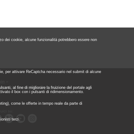
izzo dei cookie, alcune funzionalità potrebbero essere non
ookie, per attivare ReCaptcha necessario nel submit di alcune
in
»
istrazione per Albo Fornitori
»
nti, al fine di migliorare la fruizione del portale agli
ttivato il box con i pulsanti di ridimensionamento.
geting), come le offerte in tempo reale da parte di
uici su:
onisti terzi.