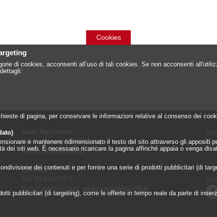
Cookies
targeting
orie di cookies, acconsenti all’uso di tali cookies. Se non acconsenti all'util
dettagli:
 richieste di pagina, per conservare le informazioni relative al consenso dei c
Sede Nazionale
Log
dato)
Via Torlonia 15, 00161 Roma
Reg
onare e mantenere ridimensionato il testo del sito attraverso gli appositi pulsa
lità dei siti web. È necessario ricaricare la pagina affinché appaia o venga disa
Come raggiungerci
»
ndivisione dei contenuti e per fornire una serie di prodotti pubblicitari (di tar
Contatti
Tel: 06.442597.1
Seg
E-mail istituzionale:
sede.centrale@lilt.it
tti pubblicitari (di targeting), come le offerte in tempo reale da parte di inserzi