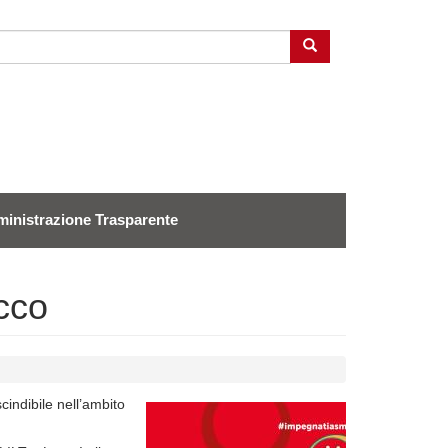
Cerca
inistrazione Trasparente
cco
cindibile nell’ambito