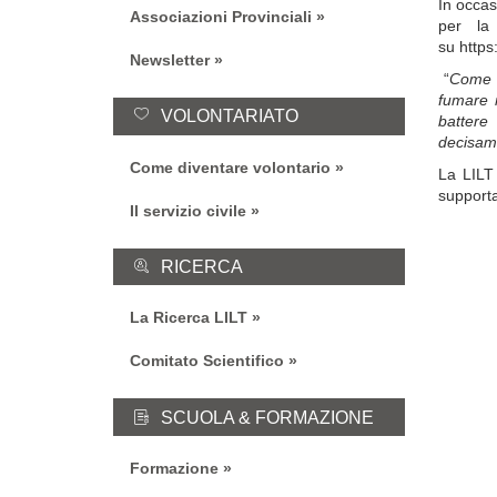
In occas
Associazioni Provinciali
per la
su https
Newsletter
“
Come L
fumare m
VOLONTARIATO
battere
decisame
Come diventare volontario
La LILT
supporta
Il servizio civile
RICERCA
La Ricerca LILT
Comitato Scientifico
SCUOLA & FORMAZIONE
Formazione