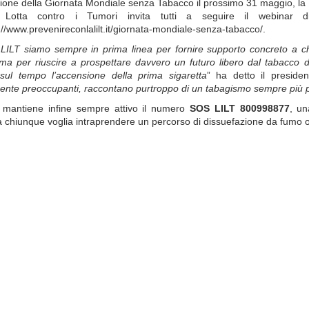
ione della Giornata Mondiale senza Tabacco il prossimo 31 maggio, la 
 Lotta contro i Tumori invita tutti a seguire il webinar d
://www.prevenireconlalilt.it/giornata-mondiale-senza-tabacco/.
ILT siamo sempre in prima linea per fornire supporto concreto a ch
a per riuscire a prospettare davvero un futuro libero dal tabacco d
 sul tempo l’accensione della prima sigaretta
” ha detto il presiden
nte preoccupanti, raccontano purtroppo di un tabagismo sempre più p
 mantiene infine sempre attivo il numero
SOS LILT 800998877
, un
 chiunque voglia intraprendere un percorso di dissuefazione da fumo o ric