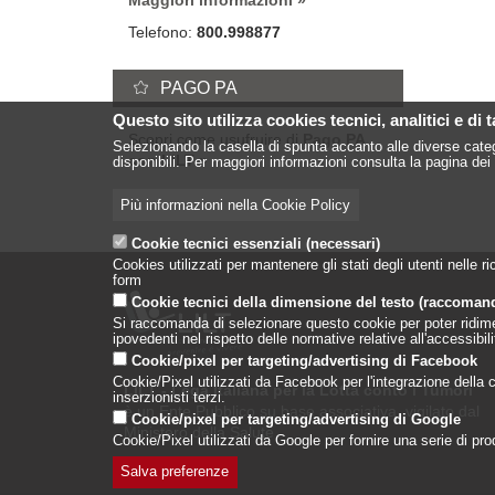
Maggiori informazioni
Telefono:
800.998877
PAGO PA
Questo sito utilizza cookies tecnici, analitici e di 
Scopri come usufruire di
Pago PA
Selezionando la casella di spunta accanto alle diverse categ
con LILT
disponibili. Per maggiori informazioni consulta la pagina dei 
Più informazioni nella Cookie Policy
Cookie tecnici essenziali (necessari)
Cookies utilizzati per mantenere gli stati degli utenti nelle
form
Cookie tecnici della dimensione del testo (raccoman
Si raccomanda di selezionare questo cookie per poter ridimensi
ipovedenti nel rispetto delle normative relative all'accessibi
Cookie/pixel per targeting/advertising di Facebook
Cookie/Pixel utilizzati da Facebook per l'integrazione della co
LILT - Lega Italiana per la Lotta conto i Tumori
inserzionisti terzi.
è un Ente Pubblico su base associativa, vigilato dal
Cookie/pixel per targeting/advertising di Google
Ministero della Salute
Cookie/Pixel utilizzati da Google per fornire una serie di prodo
Salva preferenze