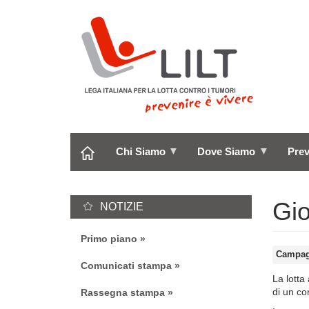
Salta
al
contenuto
principale
Chi Siamo
Dove Siamo
Pre
Gio
NOTIZIE
Primo piano
Campa
Comunicati stampa
La lotta
di un cor
Rassegna stampa