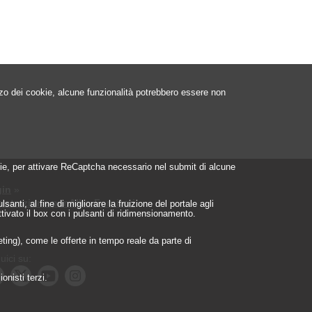
izzo dei cookie, alcune funzionalità potrebbero essere non
ookie, per attivare ReCaptcha necessario nel submit di alcune
in
»
istrazione per Albo Fornitori
»
nti, al fine di migliorare la fruizione del portale agli
ttivato il box con i pulsanti di ridimensionamento.
geting), come le offerte in tempo reale da parte di
uici su:
onisti terzi.