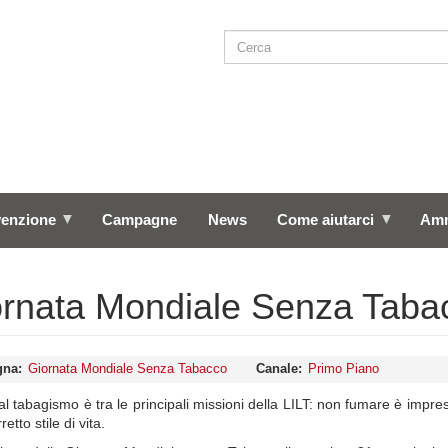
Cerca
SEARCH
venzione
Campagne
News
Come aiutarci
Amm
rnata Mondiale Senza Taba
gna
Giornata Mondiale Senza Tabacco
Canale
Primo Piano
 al tabagismo è tra le principali missioni della LILT: non fumare è impres
retto stile di vita.