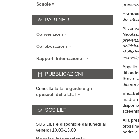
Scuole
prevenzi
France
PARTNER
del citt
Al conve
Convenzioni
Nicotra
prevenzi
politich
Collaborazioni
si ribal
coinvolg
Rapporti Internazionali
Appello 
diffonde
PUBBLICAZIONI
Serve "
differen
Consulta tutte
le guide e gli
Elisabe
opuscoli della LILT
madre m
disponib
SOS LILT
screenin
Alla pr
SOS LILT è disponibile dal lunedì al
prossimo
venerdì 10.00-15.00
padre e 