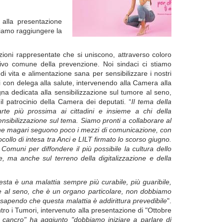
 alla presentazione
siamo raggiungere la
tuzioni rappresentate che si uniscono, attraverso coloro
tivo comune della prevenzione. Noi sindaci ci stiamo
 vita e alimentazione sana per sensibilizzare i nostri
i con delega alla salute, intervenendo alla Camera alla
 dedicata alla sensibilizzazione sul tumore al seno,
l patrocinio della Camera dei deputati. “
Il tema della
e più prossima ai cittadini e insieme a chi della
nsibilizzazione sul tema. Siamo pronti a collaborare al
he magari seguono poco i mezzi di comunicazione, con
ocollo di intesa tra Anci e LILT firmato lo scorso giugno.
 Comuni per diffondere il più possibile la cultura dello
e, ma anche sul terreno della digitalizzazione e della
a è una malattia sempre più curabile, più guaribile,
e al seno, che è un organo particolare, non dobbiamo
a, sapendo che questa malattia è addirittura prevedibile
".
ntro i Tumori, intervenuto alla presentazione di "Ottobre
 cancro" ha aggiunto "dobbiamo iniziare a parlare di