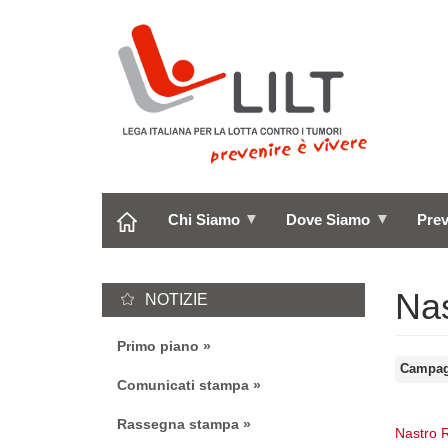
Salta
al
contenuto
principale
Chi Siamo
Dove Siamo
Pre
Na
NOTIZIE
Primo piano
Campa
Comunicati stampa
Rassegna stampa
Nastro 