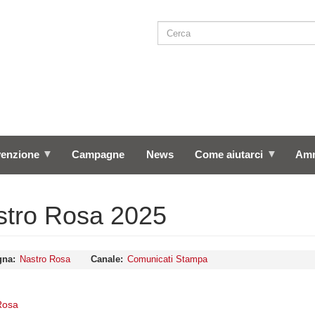
Cerca
SEARCH
venzione
Campagne
News
Come aiutarci
Amm
stro Rosa 2025
gna
Nastro Rosa
Canale
Comunicati Stampa
Rosa