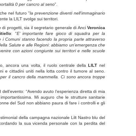
ortalità 0 per cancro al seno
”.
che nel futuro "
la prevenzione diventi nell'immaginario
nte la LILT svolge sui territori.
i progetti, sia il segretario generale di Anci
Veronica
tiello
: “
E’ importante fare gioco di squadra per la
 e i Comuni stanno facendo la propria parte attraverso
ella Salute e alle Regioni
:
abbiamo un’emergenza che
enire con azioni congiunte sui territori e nelle scuole
to, ancora una volta, il ruolo centrale della
LILT
nel
 e cittadini uniti nella lotta contro il tumore al seno.
li per il cancro della mammella. Ci sono ancora troppe
 dell’evento: “Avendo avuto l’esperienza diretta di mia
mportantissima. Mi auguro che le strutture sanitarie
donne del Sud non abbiano paura di fare i controlli e gli
testimonial della campagna nazionale Lilt Nastro blu del
cordando la sua vicenda personale con la perdita del