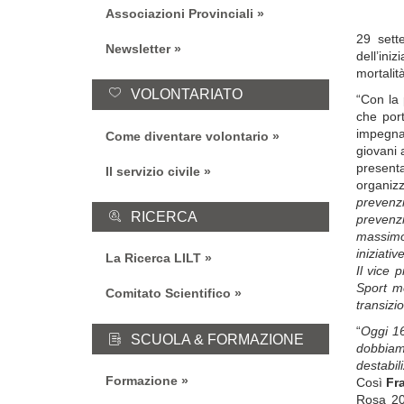
Associazioni Provinciali
29 sett
Newsletter
dell’ini
mortalit
VOLONTARIATO
“Con la 
che por
impegnan
Come diventare volontario
giovani 
present
Il servizio civile
organizz
prevenz
RICERCA
prevenzi
massimo 
iniziati
La Ricerca LILT
Il vice 
Sport me
Comitato Scientifico
transizio
“
Oggi 16
SCUOLA & FORMAZIONE
dobbiam
destabil
Formazione
Così
Fra
Rosa 20