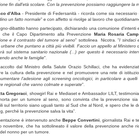
one fin dall'età scolare. Con la prevenzione possiamo raggiungere la m
sco d'Alba
- Presidente di Federsanità - ricorda come sia necessario 
adino un fatto normale
" e con affetto si rivolge al lavoro che quotidianame
gno-dibattito hanno partecipato, dichiarando una comunione d'intenti e d
, che il Capo Dipartimento alla Prevenzione
Maria Rosaria Campi
one e il contrasto del tumore al seno
" sottolinea Nicotra. "
I sindaci
e urbane che puntano a città più vivibili.
Faccio un appello al Ministero d
terà sul sistema sanitario nazionale (...) p
er questo è necessario interv
endo anche le famiglie
".
accolto dal Ministro della Salute Orazio Schillaci, che ha evidenzia
re la cultura della prevenzione e nel promuovere una rete di istituzioni
aumentare l'adesione agli screening oncologici, in particolare a quel
ze regionali che vanno colmate e superate
".
tta Gregoraci
, showgirl Rai e Mediaset e Ambassador LILT, testimonial
orta per un tumore al seno, sono convinta che la prevenzione sia i
ili sul territorio siano uguali tanto al Sud che al Nord, e spero che le 
g, perché la prevenzione salva la vita”.
esentazione è intervenuto anche
Beppe Convertini
, giornalista Rai e 
 novembre, che ha sottolineato il valore della prevenzione anche ri
del nonno per un tumore.