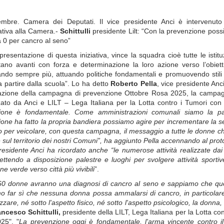
embre. Camera dei Deputati. Il vice presidente Anci è intervenuto
ziativa alla Camera.-
Schittulli
presidente Lilt: “Con la prevenzione pos
à 0 per cancro al seno”
presentazione di questa iniziativa, vince la squadra cioè tutte le isti
tano avanti con forza e determinazione la loro azione verso l’obiet
do sempre più, attuando politiche fondamentali e promuovendo stili di
a partire dalla scuola”. Lo ha detto
Roberto Pella
, vice presidente Anc
azione della campagna di prevenzione Ottobre Rosa 2025, la campagna
ato da Anci e LILT – Lega Italiana per la Lotta contro i Tumori con i
ione è fondamentale. Come amministrazioni comunali siamo la part
one ha fatto la propria bandiera possiamo agire per incrementare la se
per veicolare, con questa campagna, il messaggio a tutte le donne c
ve sul territorio dei nostri Comuni”, ha aggiunto Pella accennando al prot
presidente Anci ha ricordato anche “le numerose attività realizzate dai
ttendo a disposizione palestre e luoghi per svolgere attività sportiv
ne verde verso città più vivibili
”.
0 donne avranno una diagnosi di cancro al seno e sappiamo che quest
o far sì che nessuna donna possa ammalarsi di cancro, in particolar
izzare, né sotto l'aspetto fisico, né sotto l'aspetto psicologico, la donn
ncesco Schittulli,
presidente della LILT, Lega Italiana per la Lotta co
25". "
La prevenzione oggi è fondamentale, l'arma vincente contro il