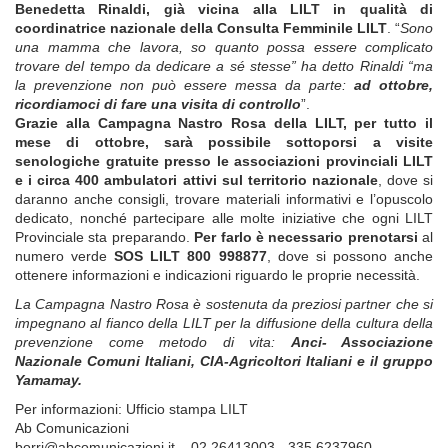
Benedetta Rinaldi, già vicina alla LILT in qualità di
coordinatrice nazionale della Consulta Femminile LILT
. “
Sono
una mamma che lavora, so quanto possa essere complicato
trovare del tempo da dedicare a sé stesse” ha detto Rinaldi “ma
la prevenzione non può essere messa da parte:
ad ottobre,
ricordiamoci di fare una visita di controllo
”.
Grazie alla Campagna Nastro Rosa della LILT, per tutto il
mese di ottobre, sarà possibile sottoporsi a visite
senologiche gratuite presso le associazioni provinciali LILT
e i circa 400 ambulatori attivi sul territorio nazionale
, dove si
daranno anche consigli, trovare materiali informativi e l’opuscolo
dedicato, nonché partecipare alle molte iniziative che ogni LILT
Provinciale sta preparando.
Per farlo è necessario prenotarsi
al
numero verde
SOS LILT 800 998877
, dove si possono anche
ottenere informazioni e indicazioni riguardo le proprie necessità.
La Campagna Nastro Rosa è sostenuta da preziosi partner che si
impegnano al fianco della LILT per la diffusione della cultura della
prevenzione come metodo di vita:
Anci- Associazione
Nazionale Comuni Italiani, CIA-Agricoltori Italiani e il gruppo
Yamamay.
Per informazioni: Ufficio stampa LILT
Ab Comunicazioni
borri@abcomunicazioni.it – 02 26413003 - 335 6237960