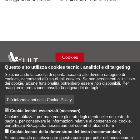
Cookies
Questo sito utilizza cookies tecnici, analitici e di targeting
Selezionando la casella di spunta accanto alle diverse categorie di
cookies, acconsenti all’uso di tali cookies. Se non acconsenti all'utilizzo
LILT - Lega Italiana per la Lotta conto i Tumori
dei cookie, alcune funzionalità potrebbero essere non disponibili. Per
è un Ente Pubblico su base associativa, vigilato dal Ministero
maggiori informazioni consulta la pagina dei dettagli:
della Salute
Più informazioni nella Cookie Policy
Sede Nazionale
Via Torlonia 15, 00161 Roma
Cookie tecnici essenziali (necessari)
Come raggiungerci
»
Cookies utilizzati per mantenere gli stati degli utenti nelle richieste di
pagina, per conservare le informazioni relative al consenso dei cookie,
per attivare ReCaptcha necessario nel submit di alcune form
Contatti
Cookie tecnici della dimensione del testo (raccomandato)
Tel: 06.442597.1
Si raccomanda di selezionare questo cookie per poter ridimensionare e
E-mail istituzionale:
sede.centrale@lilt.it