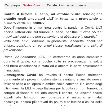
Campagna
Nastro Rosa
Canale
Comunicati Stampa
Contro il tumore al seno, ad ottobre visite senologiche
gratuite negli ambulatori LILT in tutta Italia prenotando al
numero verde 800 998877
Dopo l’impegno in prima linea contro la pandemia Covid, LILT
riporta l’attenzione sul tumore al seno. Schittulli “
I circa 55.000
nuovi casi ogni anno non consentono di abbassare la guardia
”
Volto della XXVIII edizione, la giornalista Benedetta Rinaldi “
Ad
ottobre, pensiamo un po' a noi stesse: regaliamoci una visita di
prevenzione
”
Roma, 22 Settembre 2020
- È certamente un anno complicato
durante il quale, come poche volte in precedenza, la salute
dell’intera cittadinanza è stata ed è ancora in parte severamente
minacciata.
L’emergenza Covid
ha travolto il nostro Paese mettendo
duramente alla prova il nostro sistema sanitario e lanciato nuove,
faticose sfide a chi opera in ambito socio-sanitario. Nel corso degli
ultimi mesi, la LILT – Lega Italiana per la Lotta contro i Tumori, da
sempre al fianco di chi lotta contro il cancro, ha lanciato diversi
appelli alle Istituzioni per potenziare il sostegno ai malati
oncologici, ancora più provati da paura e solitudine a causa della