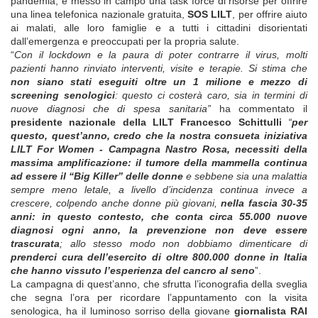
pandemia, e messo in campo una task force di risorse per offrire
una linea telefonica nazionale gratuita,
SOS LILT
, per offrire aiuto
ai malati, alle loro famiglie e a tutti i cittadini disorientati
dall’emergenza e preoccupati per la propria salute.
“
Con il lockdown e la paura di poter contrarre il virus, molti
pazienti hanno rinviato interventi, visite e terapie. Si stima che
non siano stati eseguiti oltre un 1 milione e mezzo di
screening senologici
: questo ci costerà caro, sia in termini di
nuove diagnosi che di spesa sanitaria”
ha commentato il
presidente nazionale della LILT Francesco Schittulli
“
per
questo, quest’anno, credo che la nostra consueta iniziativa
LILT For Women - Campagna Nastro Rosa, necessiti della
massima amplificazione: il tumore della mammella continua
ad essere il “Big Killer” delle donne
e sebbene sia una malattia
sempre meno letale, a livello d’incidenza continua invece a
crescere, colpendo anche donne più giovani,
nella fascia 30-35
anni: in questo contesto, che conta circa 55.000 nuove
diagnosi ogni anno, la prevenzione non deve essere
trascurata
; allo stesso modo non dobbiamo dimenticare di
prenderci cura dell’esercito di oltre 800.000 donne in Italia
che hanno vissuto l’esperienza del cancro al seno
”.
La campagna di quest’anno, che sfrutta l’iconografia della sveglia
che segna l’ora per ricordare l’appuntamento con la visita
senologica, ha il luminoso sorriso della giovane
giornalista RAI