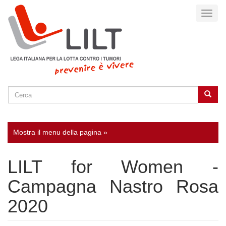
Salta
Toggl
al
naviga
contenuto
principale
Cerca
Cerca
SEARCH
Mostra il menu della pagina »
LILT for Women -
Campagna Nastro Rosa
2020