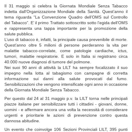
Il 31 maggio si celebra la Giornata Mondiale Senza Tabacco
indetta dall’Organizzazione Mondiale della Sanità. Quest’anno il
tema riguarda “La Convenzione Quadro dell’OMS sul Controllo
del Tabacco”. E’ il primo Trattato sottoscritto sotto l’egida dell’OMS
e rappresenta una tappa importante per la promozione della
salute pubblica.
L’uso di tabacco è, infatti, la principale causa prevenibile di morte.
Quest’anno oltre 5 milioni di persone perderanno la vita per
malattie tabacco-correlate, come patologie cardiache, ictus,
tumori, malattie respiratorie. E solo in Italia si registrano circa
40.000 nuove diagnosi di tumore del polmone.
Nei suoi 90 anni di attività la LILT ha sempre focalizzato il suo
impegno nella lotta al tabagismo con campagne di corretta
informazione sui danni alla salute provocati dal fumo.
Sensibilizzazioni che vengono intensificate ogni anno in occasione
della Giornata Mondiale Senza Tabacco.
Per questo dal 24 al 31 maggio p.v. la LILT torna nelle principali
piazze italiane per sensibilizzare tutti i cittadini - giovani, donne,
uomini - e affermare ancora una volta la necessità di considerare
urgenti e prioritarie le azioni di prevenzione contro questa
dannosa abitudine.
Un evento che coinvolge 106 Sezioni Provinciali LILT, 395 punti