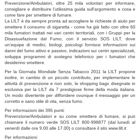
Prevenzione/Ambulatori, oltre 25 mila volontari per informare,
consigliare e distribuire l’utilissima guida sull’argomento e cosa e
come fare per smettere di fumare.
La LILT è da sempre pronta ad accogliere le richieste di aiuto per
smettere il consumo di sigaretta - come ha già fatto con oltre 60
mila fumatori trattati nei vari centri territoriali, con i Gruppi per la
Disassuefazione dal Fumo, con il servizio SOS LILT, dove
un’equipe di medici, biologi, psicologi fornisce informazioni sui
danni del fumo attivo e passivo, indicazioni sui centri specializzati,
sviluppa programmi di sostegno telefonico per i fumatori che
desiderino smettere.
Per la Giornata Mondiale Senza Tabacco 2011 la LILT propone
inoltre, in cambio di un piccolo contributo, per implementare le
attività di prevenzione e non solo, le shopping bags disegnate in
esclusiva per la LILT da 7 prestigiose firme della moda italiana.
Un modo divertente per diffondere ovunque il messaggio per un
corretto e sano stile di vita, senza fumo.
Per informazioni dei 395 punti:
Prevenzione/Ambulatori e su come smettere di fumare, si può
chiamare il numero verde SOS LILT 800-998877 (dal lunedì al
venerdì dalle ore 9.00 alle 17.00) o consultare il sito www.lilt.it
Per informazioni: