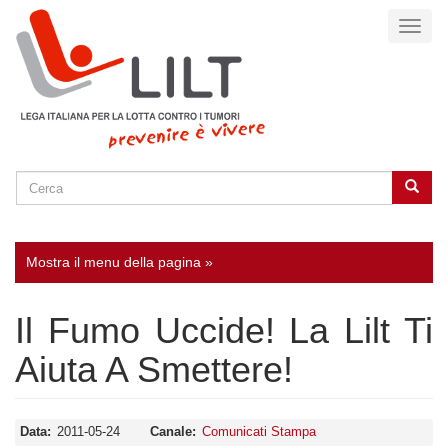
Salta
Toggl
al
naviga
contenuto
principale
Cerca
Cerca
SEARCH
Mostra il menu della pagina »
Il Fumo Uccide! La Lilt Ti
Aiuta A Smettere!
Data
2011-05-24
Canale
Comunicati Stampa