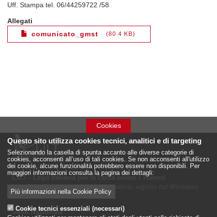
Uff. Stampa tel. 06/44259722 /58
Allegati
comunicato_gmst
80.4 KB
Cookies
Questo sito utilizza cookies tecnici, analitici e di targeting
Selezionando la casella di spunta accanto alle diverse categorie di
cookies, acconsenti all’uso di tali cookies. Se non acconsenti all'utilizzo
dei cookie, alcune funzionalità potrebbero essere non disponibili. Per
maggiori informazioni consulta la pagina dei dettagli:
LILT - Lega Italiana per la Lotta conto i Tumori
è un Ente Pubblico su base associativa, vigilato dal Ministero
Più informazioni nella Cookie Policy
della Salute
Cookie tecnici essenziali (necessari)
Sede Nazionale