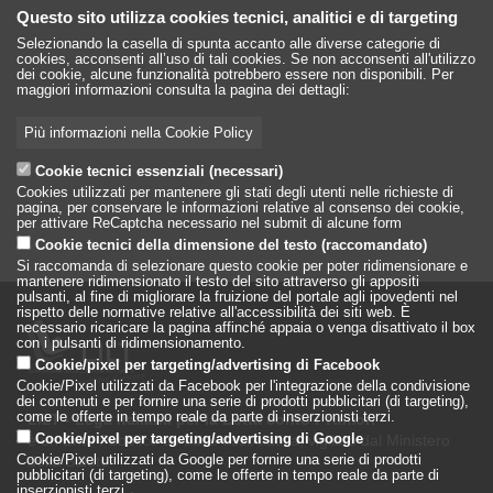
Questo sito utilizza cookies tecnici, analitici e di targeting
Selezionando la casella di spunta accanto alle diverse categorie di
cookies, acconsenti all’uso di tali cookies. Se non acconsenti all'utilizzo
dei cookie, alcune funzionalità potrebbero essere non disponibili. Per
maggiori informazioni consulta la pagina dei dettagli:
Più informazioni nella Cookie Policy
Cookie tecnici essenziali (necessari)
Cookies utilizzati per mantenere gli stati degli utenti nelle richieste di
pagina, per conservare le informazioni relative al consenso dei cookie,
per attivare ReCaptcha necessario nel submit di alcune form
Cookie tecnici della dimensione del testo (raccomandato)
Si raccomanda di selezionare questo cookie per poter ridimensionare e
mantenere ridimensionato il testo del sito attraverso gli appositi
pulsanti, al fine di migliorare la fruizione del portale agli ipovedenti nel
rispetto delle normative relative all'accessibilità dei siti web. È
necessario ricaricare la pagina affinché appaia o venga disattivato il box
con i pulsanti di ridimensionamento.
Cookie/pixel per targeting/advertising di Facebook
Cookie/Pixel utilizzati da Facebook per l'integrazione della condivisione
dei contenuti e per fornire una serie di prodotti pubblicitari (di targeting),
come le offerte in tempo reale da parte di inserzionisti terzi.
LILT - Lega Italiana per la Lotta conto i Tumori
è un Ente Pubblico su base associativa, vigilato dal Ministero
Cookie/pixel per targeting/advertising di Google
della Salute
Cookie/Pixel utilizzati da Google per fornire una serie di prodotti
pubblicitari (di targeting), come le offerte in tempo reale da parte di
inserzionisti terzi.