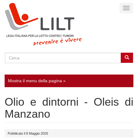
Salta
Toggl
al
naviga
contenuto
principale
Cerca
Cerca
SEARCH
Mostra il menu della pagina »
Olio e dintorni - Oleis di
Manzano
Pubblicato il 8 Maggio 2026