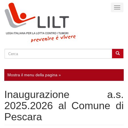
Salta
Toggl
al
naviga
contenuto
principale
Cerca
Cerca
SEARCH
Mostra il menu della pagina »
Inaugurazione a.s.
2025.2026 al Comune di
Pescara