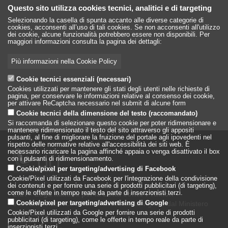
Questo sito utilizza cookies tecnici, analitici e di targeting
Selezionando la casella di spunta accanto alle diverse categorie di
cookies, acconsenti all’uso di tali cookies. Se non acconsenti all'utilizzo
dei cookie, alcune funzionalità potrebbero essere non disponibili. Per
maggiori informazioni consulta la pagina dei dettagli:
Più informazioni nella Cookie Policy
Cookie tecnici essenziali (necessari)
Cookies utilizzati per mantenere gli stati degli utenti nelle richieste di
pagina, per conservare le informazioni relative al consenso dei cookie,
per attivare ReCaptcha necessario nel submit di alcune form
Cookie tecnici della dimensione del testo (raccomandato)
Si raccomanda di selezionare questo cookie per poter ridimensionare e
mantenere ridimensionato il testo del sito attraverso gli appositi
pulsanti, al fine di migliorare la fruizione del portale agli ipovedenti nel
rispetto delle normative relative all'accessibilità dei siti web. È
necessario ricaricare la pagina affinché appaia o venga disattivato il box
con i pulsanti di ridimensionamento.
Cookie/pixel per targeting/advertising di Facebook
Cookie/Pixel utilizzati da Facebook per l'integrazione della condivisione
dei contenuti e per fornire una serie di prodotti pubblicitari (di targeting),
come le offerte in tempo reale da parte di inserzionisti terzi.
LILT - Lega Italiana per la Lotta conto i Tumori
è un Ente Pubblico su base associativa, vigilato dal Ministero
Cookie/pixel per targeting/advertising di Google
della Salute
Cookie/Pixel utilizzati da Google per fornire una serie di prodotti
pubblicitari (di targeting), come le offerte in tempo reale da parte di
inserzionisti terzi.