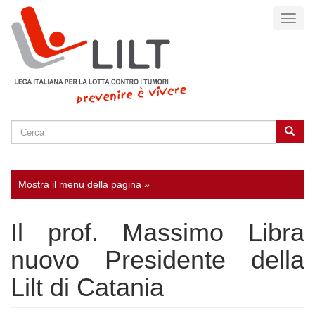
Salta
Toggl
al
naviga
contenuto
principale
Cerca
Cerca
SEARCH
Mostra il menu della pagina »
Il prof. Massimo Libra
nuovo Presidente della
Lilt di Catania