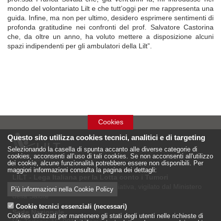
mondo del volontariato Lilt e che tutt’oggi per me rappresenta una
guida. Infine, ma non per ultimo, desidero esprimere sentimenti di
profonda gratitudine nei confronti del prof. Salvatore Castorina
che, da oltre un anno, ha voluto mettere a disposizione alcuni
spazi indipendenti per gli ambulatori della Lilt”.
Cookies
Questo sito utilizza cookies tecnici, analitici e di targeting
Selezionando la casella di spunta accanto alle diverse categorie di
cookies, acconsenti all’uso di tali cookies. Se non acconsenti all'utilizzo
dei cookie, alcune funzionalità potrebbero essere non disponibili. Per
maggiori informazioni consulta la pagina dei dettagli:
LILT - Lega Italiana per la Lotta conto i Tumori
è un Ente Pubblico su base associativa, vigilato dal Ministero
Più informazioni nella Cookie Policy
della Salute
Cookie tecnici essenziali (necessari)
Sede Nazionale
Cookies utilizzati per mantenere gli stati degli utenti nelle richieste di