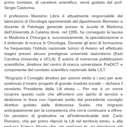
primo comitato, di carattere scientifico, verrà guidato dal prof.
Sergio Castorina.
Il professore Massimo Libra è attualmente responsabile del
laboratorio di Oncologia sperimentale del dipartimento Biometec e
docente di Patologia generale presso la scuola di Medicina
dell’Università di Catania dove, nel 1995, ha conseguito la laurea
in Medicina e Chirurgia e, successivamente, la specializzazione e
il dottorato di ricerca in Oncologia. Durante gli anni di formazione
ha frequentato l’Istituto nazionale tumori di Aviano ed effettuato
stages presso alcune prestigiose università statunitensi (East
Carolina University e UCLA). È autore di numerose pubblicazioni
scientifiche, direttore del centro di ricerca universitario PreDiCT e
componente del comitato scientifico nazionale della LILT.
“Ringrazio il Consiglio direttivo per avermi eletto e i soci per aver
sostenuto il nostro progetto di grande ricaduta sociale – dichiara il
neoeletto Presidente della Lilt etnea –. Per me è un onore
ricoprire questo ruolo che affronterò con spirito di servizio e
dedizione in linea con l’operato svolto dal precedente consiglio
direttivo guidato dalla dottoressa Scalisi, che ringrazio
anticipatamente per la competenza che vorrà continuare a offrire.
Un pensiero di gratitudine va all’indimenticabile dott. Carlo
Romano, che per primo rilanciò la Lilt nel territorio etneo, e alla
prof.ssa Franca Stivala che, già vent’anni fa, mi introdusse nel