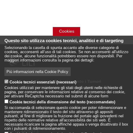
Cookies
Questo sito utilizza cookies tecnici, analitici e di targeting
Selezionando la casella di spunta accanto alle diverse categorie di
cookies, acconsenti all’uso di tali cookies. Se non acconsenti all'utilizzo
dei cookie, alcune funzionalità potrebbero essere non disponibili. Per
maggiori informazioni consulta la pagina dei dettagli:
Più informazioni nella Cookie Policy
LILT - Lega Italiana per la Lotta conto i Tumori
Cookie tecnici essenziali (necessari)
è un Ente Pubblico su base associativa, vigilato dal Ministero
Cookies utilizzati per mantenere gli stati degli utenti nelle richieste di
pagina, per conservare le informazioni relative al consenso dei cookie,
della Salute
per attivare ReCaptcha necessario nel submit di alcune form
Cookie tecnici della dimensione del testo (raccomandato)
Sede Nazionale
Si raccomanda di selezionare questo cookie per poter ridimensionare e
Via Torlonia 15, 00161 Roma
mantenere ridimensionato il testo del sito attraverso gli appositi
Come raggiungerci
»
pulsanti, al fine di migliorare la fruizione del portale agli ipovedenti nel
rispetto delle normative relative all'accessibilità dei siti web. È
necessario ricaricare la pagina affinché appaia o venga disattivato il box
Contatti
con i pulsanti di ridimensionamento.
Tel: 06.442597.1