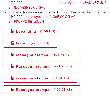
17.9.2024:
https://youtu.be/6w61v5iZiJU?
si=9DbAhSNYcKfbIGwv
link alla trasmissione on-line l'Eco di Bergamo Incontra del
19.9.2024:
https://youtu.be/dOeEYY-OJLw?
si=36WPVD8Iti_a3JuN
Locandina
1.58 MB
lavori
220.85 KB
rassegna stampa
103.75 KB
Rassegna stampa
271.76 KB
rassegna stampa
87.34 KB
Rassegna stampa
465.93 KB