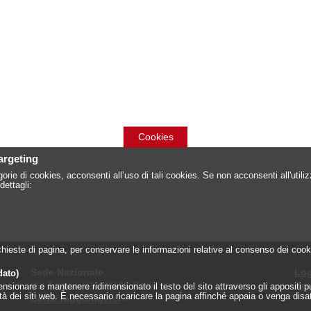
Cookies
targeting
orie di cookies, acconsenti all’uso di tali cookies. Se non acconsenti all'util
dettagli:
 richieste di pagina, per conservare le informazioni relative al consenso dei c
Sede Nazionale
Log
dato)
Via Torlonia 15, 00161 Roma
Reg
onare e mantenere ridimensionato il testo del sito attraverso gli appositi pulsa
lità dei siti web. È necessario ricaricare la pagina affinché appaia o venga disa
Come raggiungerci
»