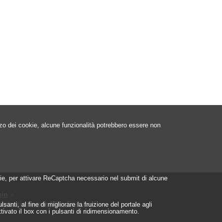
izzo dei cookie, alcune funzionalità potrebbero essere non
ookie, per attivare ReCaptcha necessario nel submit di alcune
in
»
istrazione per Albo Fornitori
»
nti, al fine di migliorare la fruizione del portale agli
ttivato il box con i pulsanti di ridimensionamento.