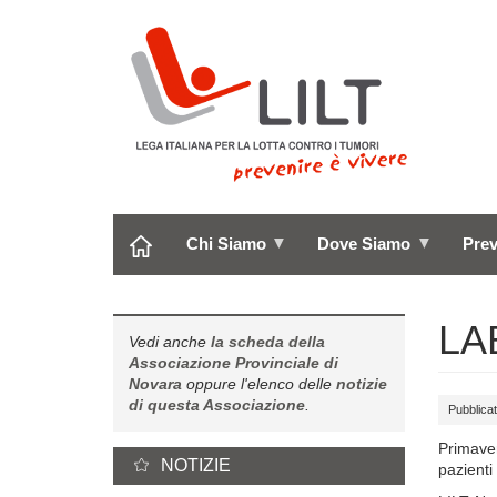
Salta
al
contenuto
principale
Chi Siamo
Dove Siamo
Pre
LA
Vedi anche
la scheda della
Associazione Provinciale di
Novara
oppure l'elenco delle
notizie
di questa Associazione
.
Pubblicat
Primaver
NOTIZIE
pazienti