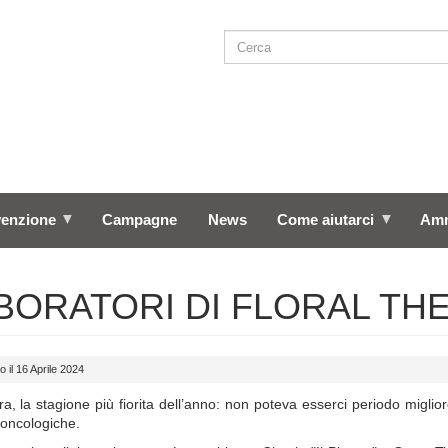
Cerca
SEARCH
venzione
Campagne
News
Come aiutarci
Amm
BORATORI DI FLORAL TH
o il 16 Aprile 2024
a, la stagione più fiorita dell’anno: non poteva esserci periodo migliore
 oncologiche.