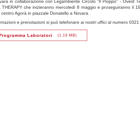
ara in collaborazione con Legambiente Circolo "Il Pioppo" - Ovest Ti
THERAPY che inizieranno mercoledì 8 maggio e proseguiranno il 15, 
l centro Agorà in piazzale Donatello a Novara.
rmazioni e prenotazioni si può telefonare ai nostri uffici al numero 0321
Programma Laboratori
1.16 MB