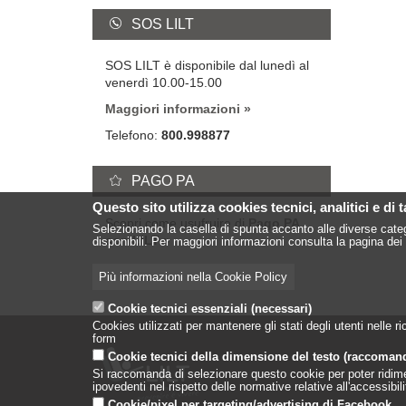
SOS LILT
SOS LILT è disponibile dal lunedì al
venerdì 10.00-15.00
Maggiori informazioni
Telefono:
800.998877
PAGO PA
Questo sito utilizza cookies tecnici, analitici e di 
Scopri come usufruire di
Pago PA
Selezionando la casella di spunta accanto alle diverse categ
con LILT
disponibili. Per maggiori informazioni consulta la pagina dei 
Più informazioni nella Cookie Policy
Cookie tecnici essenziali (necessari)
Cookies utilizzati per mantenere gli stati degli utenti nelle
form
Cookie tecnici della dimensione del testo (raccoman
Si raccomanda di selezionare questo cookie per poter ridimensi
ipovedenti nel rispetto delle normative relative all'accessibi
Cookie/pixel per targeting/advertising di Facebook