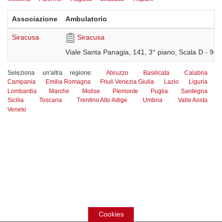
Associazione
Ambulatorio
Siracusa
Siracusa
Viale Santa Panagia, 141, 3° piano, Scala D - 96
Seleziona un'altra regione:
Abruzzo
Basilicata
Calabria
Campania
Emilia Romagna
Friuli Venezia Giulia
Lazio
Liguria
Lombardia
Marche
Molise
Piemonte
Puglia
Sardegna
Sicilia
Toscana
Trentino Alto Adige
Umbria
Valle Aosta
Veneto
Cookies