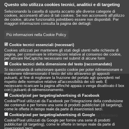
Questo sito utilizza cookies tecnici, analitici e di targeting
Selezionando la casella di spunta accanto alle diverse categorie di
cookies, acconsenti all’uso di tali cookies. Se non acconsenti all'utilizzo
dei cookie, alcune funzionalità potrebbero essere non disponibili. Per
maggiori informazioni consulta la pagina dei dettagli:
Più informazioni nella Cookie Policy
Cookie tecnici essenziali (necessari)
Cookies utilizzati per mantenere gli stati degli utenti nelle richieste di
pagina, per conservare le informazioni relative al consenso dei cookie,
per attivare ReCaptcha necessario nel submit di alcune form
Cookie tecnici della dimensione del testo (raccomandato)
Si raccomanda di selezionare questo cookie per poter ridimensionare e
mantenere ridimensionato il testo del sito attraverso gli appositi
pulsanti, al fine di migliorare la fruizione del portale agli ipovedenti nel
rispetto delle normative relative all'accessibilità dei siti web. È
necessario ricaricare la pagina affinché appaia o venga disattivato il box
con i pulsanti di ridimensionamento.
Cookie/pixel per targeting/advertising di Facebook
Cookie/Pixel utilizzati da Facebook per l'integrazione della condivisione
dei contenuti e per fornire una serie di prodotti pubblicitari (di targeting),
come le offerte in tempo reale da parte di inserzionisti terzi.
LILT - Lega Italiana per la Lotta conto i Tumori
è un Ente Pubblico su base associativa, vigilato dal Ministero
Cookie/pixel per targeting/advertising di Google
della Salute
Cookie/Pixel utilizzati da Google per fornire una serie di prodotti
pubblicitari (di targeting), come le offerte in tempo reale da parte di
inserzionisti terzi.