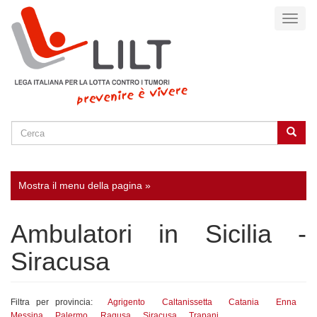
Salta
Toggl
al
naviga
contenuto
principale
Cerca
Cerca
SEARCH
Mostra il menu della pagina »
Ambulatori in Sicilia -
Siracusa
Filtra per provincia:
Agrigento
Caltanissetta
Catania
Enna
Messina
Palermo
Ragusa
Siracusa
Trapani