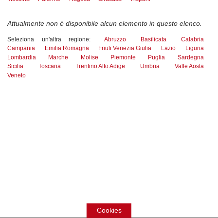
Attualmente non è disponibile alcun elemento in questo elenco.
Seleziona un'altra regione:
Abruzzo
Basilicata
Calabria
Campania
Emilia Romagna
Friuli Venezia Giulia
Lazio
Liguria
Lombardia
Marche
Molise
Piemonte
Puglia
Sardegna
Sicilia
Toscana
Trentino Alto Adige
Umbria
Valle Aosta
Veneto
Cookies