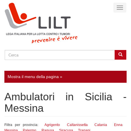
Salta
Toggl
al
naviga
contenuto
principale
Cerca
Cerca
SEARCH
Mostra il menu della pagina »
Ambulatori in Sicilia -
Messina
Filtra per provincia:
Agrigento
Caltanissetta
Catania
Enna
Messina
Palermo
Ragusa
Siracusa
Trapani