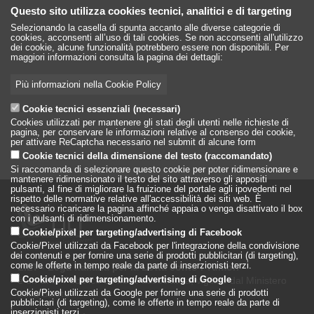
Questo sito utilizza cookies tecnici, analitici e di targeting
Selezionando la casella di spunta accanto alle diverse categorie di
cookies, acconsenti all’uso di tali cookies. Se non acconsenti all'utilizzo
dei cookie, alcune funzionalità potrebbero essere non disponibili. Per
maggiori informazioni consulta la pagina dei dettagli:
Più informazioni nella Cookie Policy
Cookie tecnici essenziali (necessari)
Cookies utilizzati per mantenere gli stati degli utenti nelle richieste di
pagina, per conservare le informazioni relative al consenso dei cookie,
per attivare ReCaptcha necessario nel submit di alcune form
Cookie tecnici della dimensione del testo (raccomandato)
Si raccomanda di selezionare questo cookie per poter ridimensionare e
mantenere ridimensionato il testo del sito attraverso gli appositi
pulsanti, al fine di migliorare la fruizione del portale agli ipovedenti nel
rispetto delle normative relative all'accessibilità dei siti web. È
necessario ricaricare la pagina affinché appaia o venga disattivato il box
con i pulsanti di ridimensionamento.
Cookie/pixel per targeting/advertising di Facebook
Cookie/Pixel utilizzati da Facebook per l'integrazione della condivisione
dei contenuti e per fornire una serie di prodotti pubblicitari (di targeting),
come le offerte in tempo reale da parte di inserzionisti terzi.
LILT - Lega Italiana per la Lotta conto i Tumori
è un Ente Pubblico su base associativa, vigilato dal Ministero
Cookie/pixel per targeting/advertising di Google
della Salute
Cookie/Pixel utilizzati da Google per fornire una serie di prodotti
pubblicitari (di targeting), come le offerte in tempo reale da parte di
inserzionisti terzi.